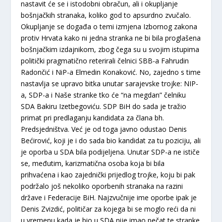
nastavit će se i istodobni obračun, ali i okupljanje
bošnjačkih stranaka, koliko god to apsurdno zvučalo.
Okupljanje se događa o temi izmjena Izbornog zakona
protiv Hrvata kako ni jedna stranka ne bi bila proglašena
bošnjačkim izdajnikom, zbog čega su u svojim istupima
politički pragmatično reterirali čelnici SBB-a Fahrudin
Radončić i NiP-a Elmedin Konaković. No, zajedno s time
nastavlja se upravo bitka unutar sarajevske trojke: NIP-
a, SDP-a i Naše stranke tko će “na megdan” čelniku
SDA Bakiru Izetbegoviću. SDP BiH do sada je tražio
primat pri predlaganju kandidata za člana bh.
Predsjedništva. Već je od toga javno odustao Denis
Bećirović, koji je i do sada bio kandidat za tu poziciju, ali
je oporba u SDA bila podijeljena. Unutar SDP-a ne ističe
se, međutim, karizmatična osoba koja bi bila
prihvaćena i kao zajednički prijedlog trojke, koju bi pak
podržalo još nekoliko oporbenih stranaka na razini
države i Federacije BiH. Najzvučnije ime oporbe ipak je
Denis Zvizdić, političar za kojega bi se moglo reći da ni
u vremenu kada je bio u SDA nije imao pečat te stranke