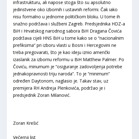
infrastrukturu, ali napose stoga što su apsolutno
jedinstvene oko izbornih i ustavnih reformi. Čak iako
nisu formalno u jednome političkom bloku. U tome ih
snažno podržava i službeni Zagreb. Predsjednika HDZ-a
BiH i Hrvatskog narodnog sabora BiH Dragana Čovića
podržava cijeli HNS BiH u tome kako se o “nacionalnim
prefiksima” pri izboru vlasti u Bosni i Hercegovini ne
treba pregovarati, što je kao ideju iznio američki
izaslanik za izbornu reformu u BiH Matthew Palmer. Po
Čoviću, minumum je “osiguranje zadovoljenja potrebe
jednakopravnosti triju naroda”. To je “minimum”
određen Daytonom, naglasio je. Takav stav, uz
premijera RH Andreja Plenkovića, podržao je i
predsjednik Zoran Milanović.
Zoran Krešić
Večernji list