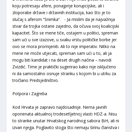
koju potresaju afere, ponajprije korupcijske, ali i
zloporabe države i državnih institucija, kao što je to
slučaj s aferom “Snimka”. - Ja mislim da je najvažnija
stvar da trojka ostane zajedno, da očuva svoj koalicijski
kapacitet. Što se mene tiče, ostajem u politici, spreman
sam ući u sve izazove, u svaku vrstu političke borbe jer
ovo se mora promijeniti. Ali to nije imperativ. Nitko na
mene ne može utjecati, spreman sam ući u to, ali ja
mogu biti kandidat i na deset drugih načina – navodi
Zvizdić. Time je praktički sugerirao kako nije isključeno
ni da samostalno osnuje stranku s kojom bi u utrku za
tročlano Predsjedništvo.
Potpora i Zagreba
Kod Hrvata je zapravo najdosadnije. Nema javnih
oponenata aktualnoj trodesetljetnoj vlasti HDZ-a. Nisu
to stranke unutar Hrvatskog narodnog sabora BiH, ali ni
izvan njega. Poglavito stoga što nemaju širinu članstva i