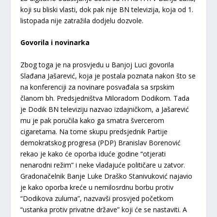
koji su bliski vlasti, dok pak nije BN televizija, koja od 1.
listopada nije zatražila dodjelu dozvole.
Govorila i novinarka
Zbog toga je na prosvjedu u Banjoj Luci govorila
Slađana Jašarević, koja je postala poznata nakon što se
na konferenciji za novinare posvađala sa srpskim
članom bh. Predsjedništva Miloradom Dodikom. Tada
je Dodik BN televiziju nazvao izdajničkom, a Jašarević
mu je pak poručila kako ga smatra švercerom
cigaretama. Na tome skupu predsjednik Partije
demokratskog progresa (PDP) Branislav Borenović
rekao je kako će oporba iduće godine “otjerati
nenarodni režim” i neke vladajuće političare u zatvor.
Gradonačelnik Banje Luke Draško Stanivuković najavio
je kako oporba kreće u nemilosrdnu borbu protiv
“Dodikova zuluma”, nazvavši prosvjed početkom
“ustanka protiv privatne države” koji će se nastaviti. A