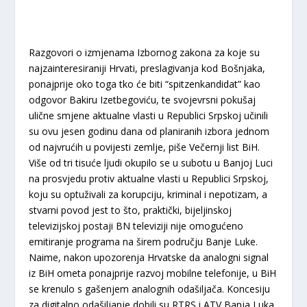
Razgovori o izmjenama Izbornog zakona za koje su
najzainteresiraniji Hrvati, preslagivanja kod Bošnjaka,
ponajprije oko toga tko će biti “spitzenkandidat” kao
odgovor Bakiru Izetbegoviću, te svojevrsni pokušaj
ulične smjene aktualne vlasti u Republici Srpskoj učinili
su ovu jesen godinu dana od planiranih izbora jednom
od najvrućih u povijesti zemlje, piše Večernji list BiH.
Više od tri tisuće ljudi okupilo se u subotu u Banjoj Luci
na prosvjedu protiv aktualne vlasti u Republici Srpskoj,
koju su optuživali za korupciju, kriminal i nepotizam, a
stvarni povod jest to što, praktički, bijeljinskoj
televizijskoj postaji BN televiziji nije omogućeno
emitiranje programa na širem području Banje Luke.
Naime, nakon upozorenja Hrvatske da analogni signal
iz BiH ometa ponajprije razvoj mobilne telefonije, u BiH
se krenulo s gašenjem analognih odašiljača. Koncesiju
za digitalno odašiljanje dobili su RTRS i ATV Banja Luka,