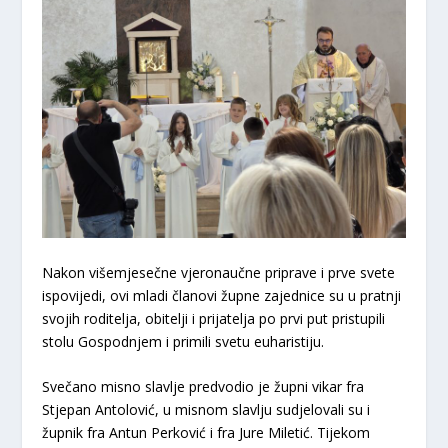
​Nakon višemjesečne vjeronaučne priprave i prve svete
ispovijedi, ovi mladi članovi župne zajednice su u pratnji
svojih roditelja, obitelji i prijatelja po prvi put pristupili
stolu Gospodnjem i primili svetu euharistiju.
​Svečano misno slavlje predvodio je župni vikar fra
Stjepan Antolović, u misnom slavlju sudjelovali su i
župnik fra Antun Perković i fra Jure Miletić. Tijekom