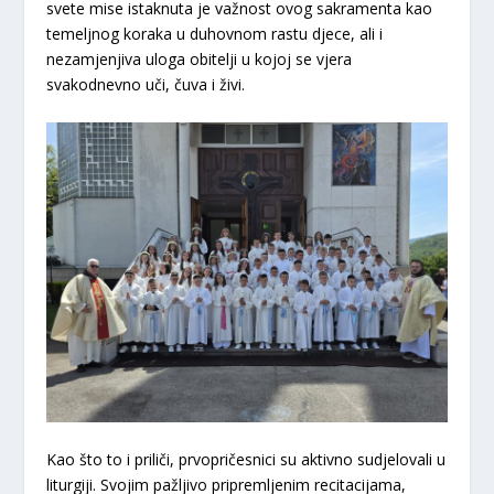
svete mise istaknuta je važnost ovog sakramenta kao
temeljnog koraka u duhovnom rastu djece, ali i
nezamjenjiva uloga obitelji u kojoj se vjera
svakodnevno uči, čuva i živi.
​Kao što to i priliči, prvopričesnici su aktivno sudjelovali u
liturgiji. Svojim pažljivo pripremljenim recitacijama,