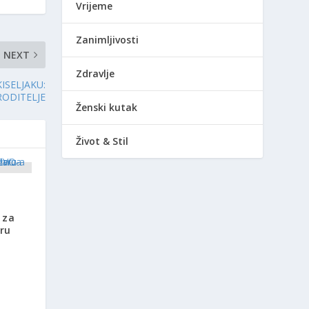
Vrijeme
Zanimljivosti
NEXT
Zdravlje
ISELJAKU:
RODITELJE
Ženski kutak
Život & Stil
 za
aru