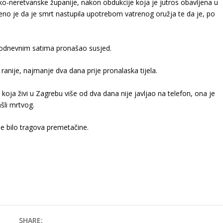
-neretvanske županije, nakon obdukcije koja je jutros obavljena u
đeno je da je smrt nastupila upotrebom vatrenog oružja te da je, po
epodnevnim satima pronašao susjed.
ranije, najmanje dva dana prije pronalaska tijela.
koja živi u Zagrebu više od dva dana nije javljao na telefon, ona je
šli mrtvog.
je bilo tragova premetačine.
SHARE: