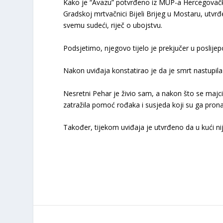
Kako je “Avazu” potvrđeno iz MUP-a Hercegovačko
Gradskoj mrtvačnici Bijeli Brijeg u Mostaru, utvr
svemu sudeći, riječ o ubojstvu.
Podsjetimo, njegovo tijelo je prekjučer u poslij
Nakon uviđaja konstatirao je da je smrt nastupila 
Nesretni Pehar je živio sam, a nakon što se majci 
zatražila pomoć rođaka i susjeda koji su ga prona
Također, tijekom uviđaja je utvrđeno da u kući ni