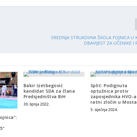
SREDNJA STRUKOVNA ŠKOLA FOJNICA U K
OBAVIJEST ZA UČENIKE I 
Bakir Izetbegović
Split: Podignuta
kandidat SDA za člana
optužnica protiv
Predsjedništva BiH
zapovjednika HVO-a
ratni zločin u Most
30. lipnja 2022.
5. siječnja 2024.
ojnica”:
5”