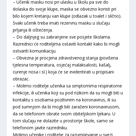
– Učenik masku nosi pri ulasku u školu pa sve do
dolaska do svoje klupe, maska se obvezno koristi pri
bilo kojem kretanju van klupe (odlazak u toalet i slično).
Svaki učenik treba imati rezervnu masku u slučaju
prljanja ili oštećenja.
– Do daljnjeg su zabranjene sve posjete školama.
Razrednici će roditeljima ostaviti kontakt kako bi mogli
ostvariti komunikaciju.
– Obvezna je procjena zdravstvenog stanja (povišena
tjelesna temperatura, osjećaj malaksalosti, kašalj,
curenje nosa i sl.) koja će se evidentirati u propisani
obrazac.
– Molimo roditelje učenika sa simptomima respiratorne
infekcije, ili učenika koji su pod rizikom da su mogli biti u
kontaktu s osobama pozitivnim na koronavirus, ili su
pod sumnjom da bi mogli biti zaraženi koronavirusom,
da se telefonom obrate svom obiteljskom ljekaru. U
tom slučaju ne dolazite u prostorije škole, samo se
telefonom javite razredniku.
Molimo učenike i roditelje za razumijevanje u svezi