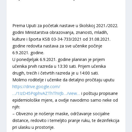
Prema Uputi za početak nastave u školskoj 2021./2022.
godini Ministarstva obrazovanja, znanosti, mladih,
kulture i športa KSB 03-34-733/2021 od 31.08.2021.
godine redovita nastava za sve učenike počinje
6.9.2021. godine.
U ponedjeljak 6.9.2021. godine planiran je prijem
učenika prvih razreda u 13:30 sati. Prijem učenika
drugih, trećih i četvrtih razreda je u 14:00 sati.
Molimo roditelje i učenike da detaljno pročitaju uputu
https://drive.google.com/
…/1IzD45PqphvAZThThVJb…/view…
i poštuju propisane
epidemiološke mjere, a ovdje navodimo samo neke od
njih:
– Obvezno je nošenje maske, održavanje socijalne
distance, redovito i temeljito pranje ruku, te dezinfekcija
pri ulasku u prostorije.