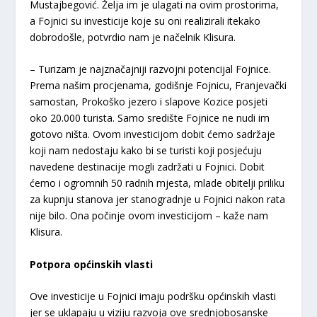
Mustajbegović. Želja im je ulagati na ovim prostorima,
a Fojnici su investicije koje su oni realizirali itekako
dobrodošle, potvrdio nam je načelnik Klisura.
– Turizam je najznačajniji razvojni potencijal Fojnice.
Prema našim procjenama, godišnje Fojnicu, Franjevački
samostan, Prokoško jezero i slapove Kozice posjeti
oko 20.000 turista. Samo središte Fojnice ne nudi im
gotovo ništa. Ovom investicijom dobit ćemo sadržaje
koji nam nedostaju kako bi se turisti koji posjećuju
navedene destinacije mogli zadržati u Fojnici. Dobit
ćemo i ogromnih 50 radnih mjesta, mlade obitelji priliku
za kupnju stanova jer stanogradnje u Fojnici nakon rata
nije bilo. Ona počinje ovom investicijom – kaže nam
Klisura.
Potpora općinskih vlasti
Ove investicije u Fojnici imaju podršku općinskih vlasti
jer se uklapaju u viziju razvoja ove srednjobosanske