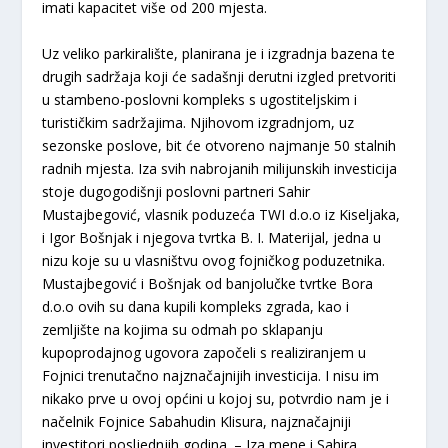
imati kapacitet više od 200 mjesta.
Uz veliko parkiralište, planirana je i izgradnja bazena te
drugih sadržaja koji će sadašnji derutni izgled pretvoriti
u stambeno-poslovni kompleks s ugostiteljskim i
turističkim sadržajima. Njihovom izgradnjom, uz
sezonske poslove, bit će otvoreno najmanje 50 stalnih
radnih mjesta. Iza svih nabrojanih milijunskih investicija
stoje dugogodišnji poslovni partneri Sahir
Mustajbegović, vlasnik poduzeća TWI d.o.o iz Kiseljaka,
i Igor Bošnjak i njegova tvrtka B. I. Materijal, jedna u
nizu koje su u vlasništvu ovog fojničkog poduzetnika.
Mustajbegović i Bošnjak od banjolučke tvrtke Bora
d.o.o ovih su dana kupili kompleks zgrada, kao i
zemljište na kojima su odmah po sklapanju
kupoprodajnog ugovora započeli s realiziranjem u
Fojnici trenutačno najznačajnijih investicija. I nisu im
nikako prve u ovoj općini u kojoj su, potvrdio nam je i
načelnik Fojnice Sabahudin Klisura, najznačajniji
investitori posljednjih godina. – Iza mene i Sahira