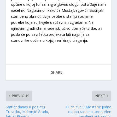
općine u kojoj turizam igra glavnu ulogu, potvrđuje nam
načelnik. Naglasimo i kako će Mustajbegović i Bošnjak
stambeno zbrinuti dvije osobe u stanju socijalne
potrebe koje su živjele u ruševnim zgradama. Na
njihovim gradilištima rade isključivo domaće tvrtke, a i
posla će po završetku projekata biti najprije za
stanovnike općine u kojoj realiziraju ulaganja.
SHARE:
PREVIOUS
NEXT
Sattler danas u posjetu
Pucnjava u Mostaru: Jedna
Travniku, Mrkonjić Gradu,
osoba ranjena, pronađen
Jajcu i Ribniku
zapaljeni automobil