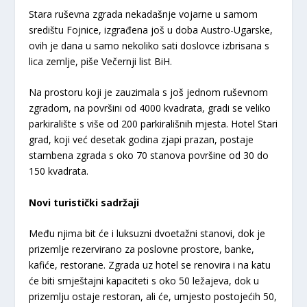
Stara ruševna zgrada nekadašnje vojarne u samom
središtu Fojnice, izgrađena još u doba Austro-Ugarske,
ovih je dana u samo nekoliko sati doslovce izbrisana s
lica zemlje, piše Večernji list BiH.
Na prostoru koji je zauzimala s još jednom ruševnom
zgradom, na površini od 4000 kvadrata, gradi se veliko
parkiralište s više od 200 parkirališnih mjesta. Hotel Stari
grad, koji već desetak godina zjapi prazan, postaje
stambena zgrada s oko 70 stanova površine od 30 do
150 kvadrata.
Novi turistički sadržaji
Među njima bit će i luksuzni dvoetažni stanovi, dok je
prizemlje rezervirano za poslovne prostore, banke,
kafiće, restorane. Zgrada uz hotel se renovira i na katu
će biti smještajni kapaciteti s oko 50 ležajeva, dok u
prizemlju ostaje restoran, ali će, umjesto postojećih 50,