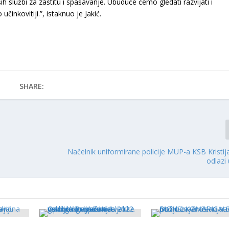
 službi za zaštitu i spašavanje. Ubuduće ćemo gledati razvijati i
činkovitiji.”, istaknuo je Jakić.
SHARE:
Načelnik uniformirane policije MUP-a KSB Kristi
odlazi