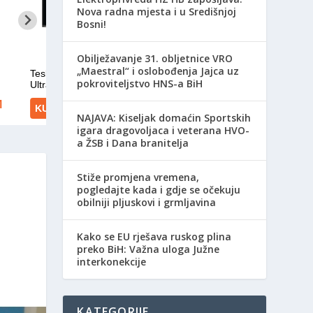
Nova radna mjesta i u Središnjoj
Bosni!
Obilježavanje 31. obljetnice VRO
„Maestral“ i oslobođenja Jajca uz
pokroviteljstvo HNS-a BiH
NAJAVA: Kiseljak domaćin Sportskih
igara dragovoljaca i veterana HVO-
a ŽSB i Dana branitelja
Stiže promjena vremena,
pogledajte kada i gdje se očekuju
obilniji pljuskovi i grmljavina
Kako se EU rješava ruskog plina
preko BiH: Važna uloga Južne
interkonekcije
KATEGORIJE