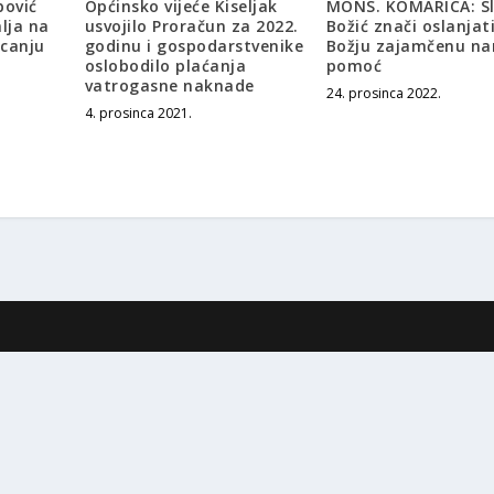
pović
Općinsko vijeće Kiseljak
MONS. KOMARICA: Sl
lja na
usvojilo Proračun za 2022.
Božić znači oslanjat
ecanju
godinu i gospodarstvenike
Božju zajamčenu n
oslobodilo plaćanja
pomoć
vatrogasne naknade
24. prosinca 2022.
4. prosinca 2021.