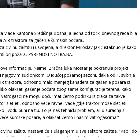
ca Vlade Kantona Središnja Bosna, a jedna od točki dnevnog reda bil
a AIR traktora za gašenje šumskih požara..
 civilnu zaštitu i usvojena, a direktor Miroslav Jakić istaknuo je kako
zaštiti od požara, PŠRENOSI NOTRA.BA.
 ove informacije. Naime, Zračna luka Mostar je pokrenula projekt
iti njegovim sudionikom. U idućoj požarnoj sezoni, dakle od 1. svibnja
IR traktora, odnosno malo manjeg kanadera za gašenje požara iz
iko olakšati gašenje požara zbog same konfiguracije terena, kako
i vatrogasci ne mogu doći. Imat ćemo podršku iz zraka za takve
or sletjeti, odnosno veće ravne livade gdje traktor može sletjeti i
ji vodu puni na tlu. To je naš tehnički problem, ali u suradnji s
o veće šumske požare, a olakšat ćemo i našim vatrogascima.”
ivilnu zaštitu nastavit će s ulaganjem u sve sektore zaštite. “Kao i d