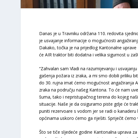
Danas je u Travniku održana 110. redovita sjedni
je usvajanje informacije o mogućnosti angažiranj
Dakako, točka je na prijedlog Kantonalne uprave za
će AIR traktor biti dodatna i velika sigurnost u 
“Zahvalan sam Vladi na razumijevanju i usvajanju
gašenja požara iz zraka, a mi smo dobili priliku b
do 30. rujna imat ćemo mogućnost angažiranja A
zraka na području našeg Kantona. To će nam uvel
šuma, tako i nepristupačnog terena do kojeg naš
situacije. Naše je da osiguramo piste gdje će trakt
puniti rezervoare s vodom jer se radi o kanaderu ko
općinama uskoro ćemo ga riješiti. Spriječit ćem
Što se tiče sljedeće godine Kantonalna uprava za c