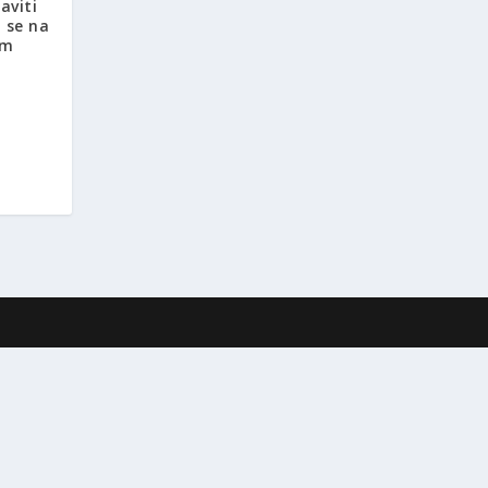
aviti
i se na
am