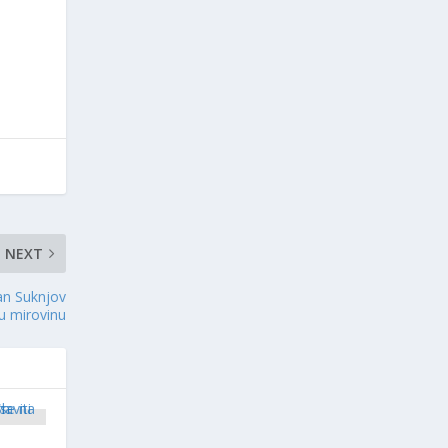
NEXT
jan Suknjov
 u mirovinu