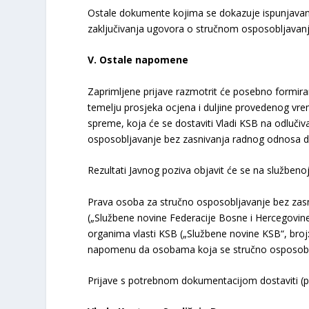
Ostale dokumente kojima se dokazuje ispunjavanje 
zaključivanja ugovora o stručnom osposobljavan
V. Ostale napomene
Zaprimljene prijave razmotrit će posebno formirano
temelju prosjeka ocjena i duljine provedenog vre
spreme, koja će se dostaviti Vladi KSB na odluči
osposobljavanje bez zasnivanja radnog odnosa drža
Rezultati Javnog poziva objavit će se na službeno
Prava osoba za stručno osposobljavanje bez zas
(„Službene novine Federacije Bosne i Hercegovin
organima vlasti KSB („Službene novine KSB“, broj: 
napomenu da osobama koja se stručno osposobljav
Prijave s potrebnom dokumentacijom dostaviti (pu