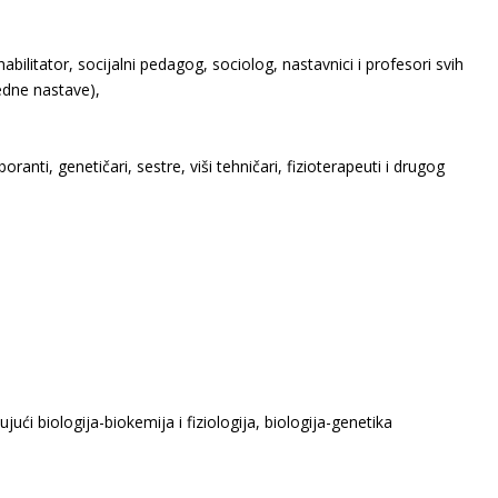
ilitator, socijalni pedagog, sociolog, nastavnici i profesori svih
redne nastave),
oranti, genetičari, sestre, viši tehničari, fizioterapeuti i drugog
jući biologija-biokemija i fiziologija, biologija-genetika