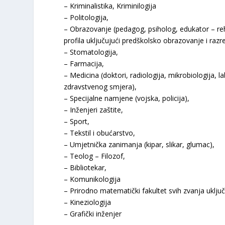
– Kriminalistika, Kriminilogija
– Politologija,
– Obrazovanje (pedagog, psiholog, edukator – rehab
profila uključujući predškolsko obrazovanje i raz
– Stomatologija,
– Farmacija,
– Medicina (doktori, radiologija, mikrobiologija, lab
zdravstvenog smjera),
– Specijalne namjene (vojska, policija),
– Inženjeri zaštite,
– Sport,
– Tekstil i obućarstvo,
– Umjetnička zanimanja (kipar, slikar, glumac),
– Teolog – Filozof,
– Bibliotekar,
– Komunikologija
– Prirodno matematički fakultet svih zvanja uključu
– Kineziologija
– Grafički inženjer