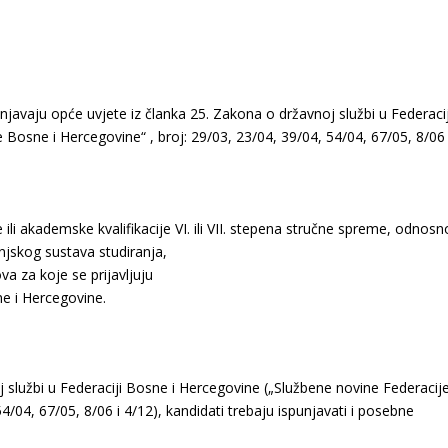
punjavaju opće uvjete iz članka 25. Zakona o državnoj službi u Federacij
Bosne i Hercegovine“ , broj: 29/03, 23/04, 39/04, 54/04, 67/05, 8/06 
 ili akademske kvalifikacije VI. ili VII. stepena stručne spreme, odnosn
njskog sustava studiranja,
a za koje se prijavljuju
ne i Hercegovine.
 službi u Federaciji Bosne i Hercegovine („Službene novine Federacij
4/04, 67/05, 8/06 i 4/12), kandidati trebaju ispunjavati i posebne