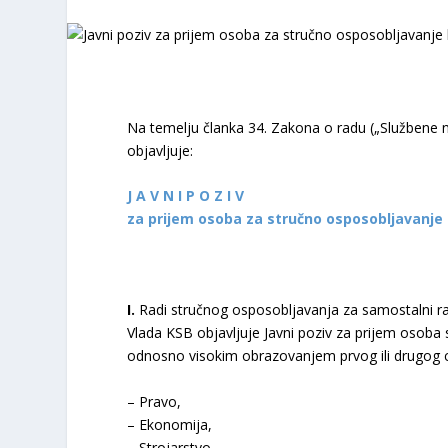
Na temelju članka 34. Zakona o radu („Službene n
objavljuje:
J A V N I P O Z I V
za prijem osoba za stručno osposobljavanj
I.
Radi stručnog osposobljavanja za samostalni ra
Vlada KSB objavljuje Javni poziv za prijem osoba
odnosno visokim obrazovanjem prvog ili drugog ci
– Pravo,
– Ekonomija,
– Strojarstvo,