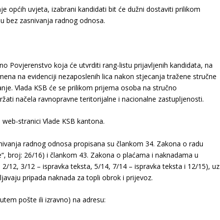
općih uvjeta, izabrani kandidati bit će dužni dostaviti prilikom
ju bez zasnivanja radnog odnosa.
 Povjerenstvo koja će utvrditi rang-listu prijavljenih kandidata, na
mena na evidenciji nezaposlenih lica nakon stjecanja tražene stručne
vanje. Vlada KSB će se prilikom prijema osoba na stručno
ti načela ravnopravne teritorijalne i nacionalne zastupljenosti.
j web-stranici Vlade KSB kantona.
nivanja radnog odnosa propisana su člankom 34. Zakona o radu
e“, broj: 26/16) i člankom 43. Zakona o plaćama i naknadama u
2/12, 3/12 – ispravka teksta, 5/14, 7/14 – ispravka teksta i 12/15), uz
aju pripada naknada za topli obrok i prijevoz.
tem pošte ili izravno) na adresu: