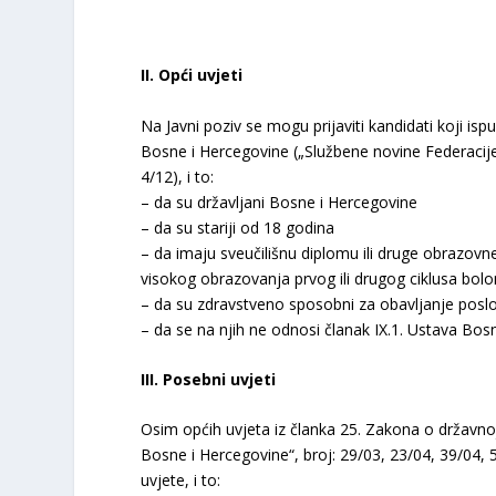
II. Opći uvjeti
Na Javni poziv se mogu prijaviti kandidati koji is
Bosne i Hercegovine („Službene novine Federacije 
4/12), i to:
– da su državljani Bosne i Hercegovine
– da su stariji od 18 godina
– da imaju sveučilišnu diplomu ili druge obrazovne
visokog obrazovanja prvog ili drugog ciklusa bolo
– da su zdravstveno sposobni za obavljanje poslov
– da se na njih ne odnosi članak IX.1. Ustava Bos
III. Posebni uvjeti
Osim općih uvjeta iz članka 25. Zakona o državnoj
Bosne i Hercegovine“, broj: 29/03, 23/04, 39/04, 5
uvjete, i to: