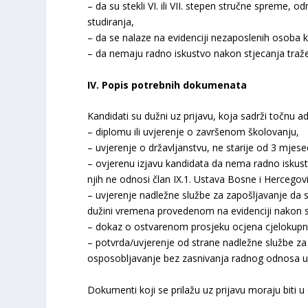
– da su stekli VI. ili VII. stepen stručne spreme,
studiranja,
– da se nalaze na evidenciji nezaposlenih osoba 
– da nemaju radno iskustvo nakon stjecanja traž
IV. Popis potrebnih dokumenata
Kandidati su dužni uz prijavu, koja sadrži točnu a
– diplomu ili uvjerenje o završenom školovanju,
– uvjerenje o državljanstvu, ne starije od 3 mjese
– ovjerenu izjavu kandidata da nema radno iskust
njih ne odnosi član IX.1. Ustava Bosne i Hercegov
– uvjerenje nadležne službe za zapošljavanje da 
dužini vremena provedenom na evidenciji nakon s
– dokaz o ostvarenom prosjeku ocjena cjelokupno
– potvrda/uvjerenje od strane nadležne službe z
osposobljavanje bez zasnivanja radnog odnosa u
Dokumenti koji se prilažu uz prijavu moraju biti u or