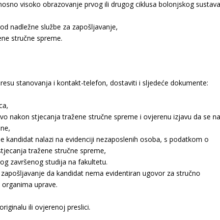
 odnosno visoko obrazovanje prvog ili drugog ciklusa bolonjskog sustav
kod nadležne službe za zapošljavanje,
ene stručne spreme.
dresu stanovanja i kontakt-telefon, dostaviti i sljedeće dokumente:
ca,
vo nakon stjecanja tražene stručne spreme i ovjerenu izjavu da se n
ine,
se kandidat nalazi na evidenciji nezaposlenih osoba, s podatkom o
tjecanja tražene stručne spreme,
g završenog studija na fakultetu.
a zapošljavanje da kandidat nema evidentiran ugovor za stručno
 organima uprave.
iginalu ili ovjerenoj preslici.