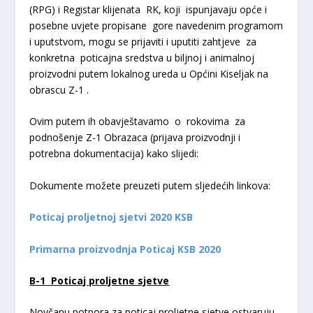
(RPG) i Registar klijenata RK, koji ispunjavaju opće i
posebne uvjete propisane gore navedenim programom
i uputstvom, mogu se prijaviti i uputiti zahtjeve za
konkretna poticajna sredstva u biljnoj i animalnoj
proizvodni putem lokalnog ureda u Općini Kiseljak na
obrascu Z-1 .
Ovim putem ih obavještavamo o rokovima za
podnošenje Z-1 Obrazaca (prijava proizvodnji i
potrebna dokumentacija) kako slijedi:
Dokumente možete preuzeti putem sljedećih linkova:
Poticaj proljetnoj sjetvi 2020 KSB
Primarna proizvodnja Poticaj KSB 2020
B-1 Poticaj proljetne sjetve
Novčanu potpora za poticaj proljetne sjetve ostvaruju