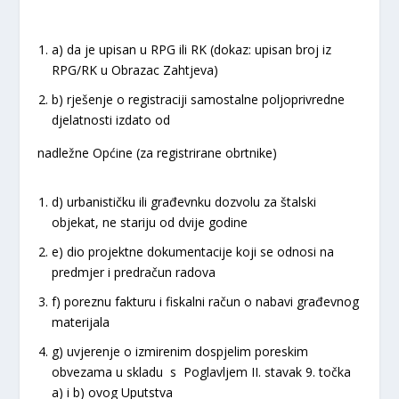
a) da je upisan u RPG ili RK (dokaz: upisan broj iz
RPG/RK u Obrazac Zahtjeva)
b) rješenje o registraciji samostalne poljoprivredne
djelatnosti izdato od
nadležne Općine (za registrirane obrtnike)
d) urbanističku ili građevnku dozvolu za štalski
objekat, ne stariju od dvije godine
e) dio projektne dokumentacije koji se odnosi na
predmjer i predračun radova
f) poreznu fakturu i fiskalni račun o nabavi građevnog
materijala
g) uvjerenje o izmirenim dospjelim poreskim
obvezama u skladu s Poglavljem II. stavak 9. točka
a) i b) ovog Uputstva