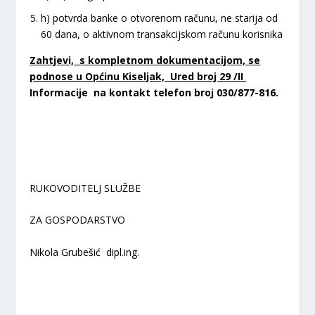
h) potvrda banke o otvorenom računu, ne starija od
60 dana, o aktivnom transakcijskom računu korisnika
Zahtjevi, s kompletnom dokumentacijom, se
podnose u Općinu Kiseljak, Ured broj 29 /II
Informacije na kontakt telefon broj 030/877-816.
RUKOVODITELJ SLUŽBE
ZA GOSPODARSTVO
Nikola Grubešić dipl.ing.