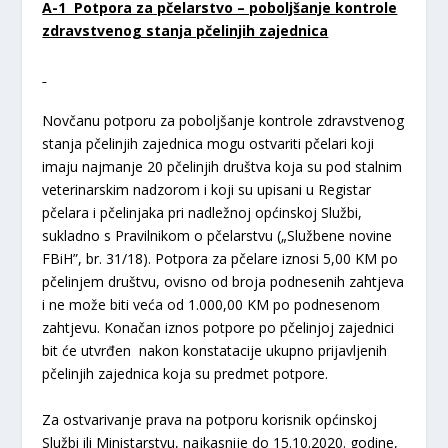
A-1 Potpora za pčelarstvo – poboljšanje kontrole
zdravstvenog stanja pčelinjih zajednica
Novčanu potporu za poboljšanje kontrole zdravstvenog
stanja pčelinjih zajednica mogu ostvariti pčelari koji
imaju najmanje 20 pčelinjih društva koja su pod stalnim
veterinarskim nadzorom i koji su upisani u Registar
pčelara i pčelinjaka pri nadležnoj općinskoj Službi,
sukladno s Pravilnikom o pčelarstvu („Službene novine
FBiH”, br. 31/18). Potpora za pčelare iznosi 5,00 KM po
pčelinjem društvu, ovisno od broja podnesenih zahtjeva
i ne može biti veća od 1.000,00 KM po podnesenom
zahtjevu. Konačan iznos potpore po pčelinjoj zajednici
bit će utvrđen nakon konstatacije ukupno prijavljenih
pčelinjih zajednica koja su predmet potpore.
Za ostvarivanje prava na potporu korisnik općinskoj
Službi ili Ministarstvu, najkasnije do 15.10.2020. godine,