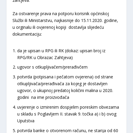
zahtjeva.
Za ostvarenje prava na potporu korisnik općinskoj
Službi ili Ministarstvu, najkasnije do 15.11.2020. godine,
u orginalu ili ovjerenoj kopiji dostavlja slijedeću
dokumentaciju:
da je upisan u RPG ili RK (dokaz: upisan broj iz
RPG/RK u Obrazac Zahtjeva)
ugovor s otkupljivačem/prerađivčem
potvrda (potpisana i pečatom ovjerena) od strane
otkupljivača/prerađivača za kojeg je dostavljen
ugovor, o ukupnoj predatoj količini malina u 2020.
godini na ime proizvođača
uvjerenje o izmirenim dospjelim poreskim obvezama
u skladu s Poglavljem II. stavak 9. točka a) i b) ovog
Uputstva
potvrda banke o otvorenom računu, ne starija od 60