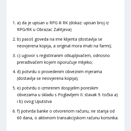
a) da je upisan u RPG ili RK (dokaz: upisan broj iz
RPG/RK u Obrazac Zahtjeva)
b) pasoš goveda na ime klijenta (dostavlja se
neovjerena kopija, a original mora imati na farmi);
c) ugovor s registriranim otkupljivačem, odnosno
prerađivačem kojem isporučuje mlijeko;
d) potvrdu o provedenim obveznim mjerama
(dostavlja se neovjerena kopija);
e) potvrdu o izmirenim dospjelim poreskim
obvezama u skladu s Poglavljem II. stavak 9. točka a)
i b) ovog Uputstva
f) potvrda banke o otvorenom računu, ne starija od
60 dana, o aktivnom transakcijskom računu korisnika.