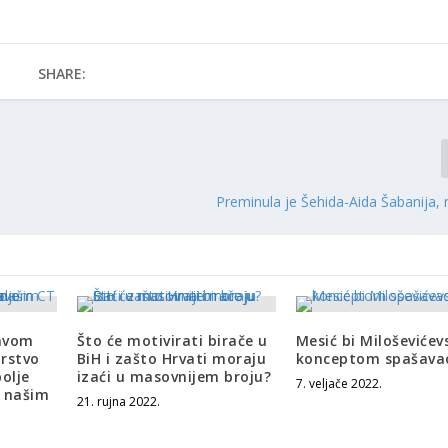
SHARE:
Preminula je Šehida-Aida Šabanija,
avom
Što će motivirati birače u
Mesić bi Miloševiće
arstvo
BiH i zašto Hrvati moraju
konceptom spašava
olje
izaći u masovnijem broju?
7. veljače 2022.
e našim
21. rujna 2022.