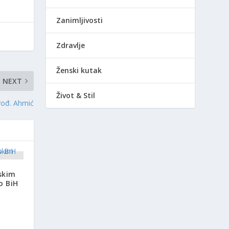
Zanimljivosti
Zdravlje
Ženski kutak
NEXT
Život & Stil
 rođ. Ahmić
vskim
o BiH