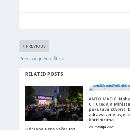
PREVIOUS
Preminuo je Anto Štekić
RELATED POSTS
ANTO MATIĆ: Nab
CT uređaja Minist
pokušava stvoriti b
zdravstvene uvjet
korisnicima
20. travnja 2021.
Održana Peta večer Jozi