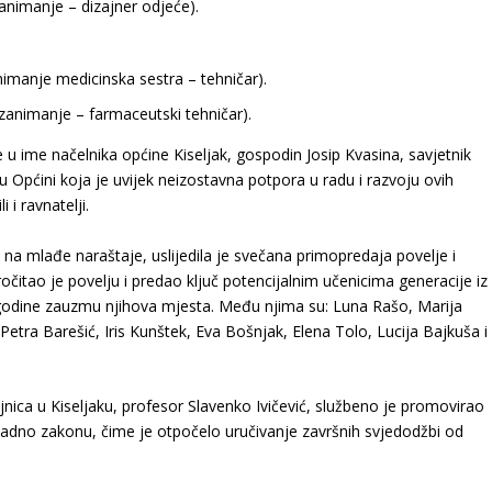
zanimanje – dizajner odjeće).
nimanje medicinska sestra – tehničar).
 zanimanje – farmaceutski tehničar).
 u ime načelnika općine Kiseljak, gospodin Josip Kvasina, savjetnik
lu Općini koja je uvijek neizostavna potpora u radu i razvoju ovih
i ravnatelji.
 na mlađe naraštaje, uslijedila je svečana primopredaja povelje i
očitao je povelju i predao ključ potencijalnim učenicima generacije iz
e godine zauzmu njihova mjesta. Među njima su: Luna Rašo, Marija
 Petra Barešić, Iris Kunštek, Eva Bošnjak, Elena Tolo, Lucija Bajkuša i
jnica u Kiseljaku, profesor Slavenko Ivičević, službeno je promovirao
kladno zakonu, čime je otpočelo uručivanje završnih svjedodžbi od