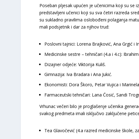
​Poseban pljesak upućen je učenicima koji su se 
predstavljeni učenici koji su sva četiri razreda s
su sukladno pravilima oslobođeni polaganja matur
mali podsjetnik i dar za njihov trud:
Poslovni tajnici:
Lorena Brajković, Ana Grgić i In
Medicinske sestre – tehničari (4.a i 4.c):
Ibrahim 
Dizajner odjeće:
Viktorija Kuliš.
Gimnazija:
Iva Bradara i Ana Jukić.
Ekonomisti:
Dora Škoro, Petar Vujica i Marinel
Farmaceutski tehničari:
Lana Ćosić, Sandi Trogrli
Vrhunac večeri bilo je proglašenje
učenika genera
svakog predmeta imali isključivo zaključene petice 
Tea Glavočević
(4.a razred medicinske škole, z