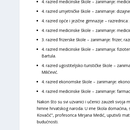
4. razred medicinske škole
– zanimanje: medicins
4. razred umjetničke škole
– zanimanje: dizajner
4. razred opće i jezične gimnazije
– razrednica:
4. razred medicinske škole
– zanimanje: medicin
3. razred frizerske škole
– zanimanje: frizer; raz
4. razred medicinske škole
– zanimanja: fizioter
Bartula.
4. razred ugostiteljsko-turističke škole
– zaniman
Miličević.
4. razred ekonomske škole
– zanimanje: ekonom
4. razred medicinske škole
– zanimanje: farmace
​Nakon što su svi uzvanici i učenici zauzeli svoja
himne hrvatskog naroda. U ime škola domaćina, sv
Kovačić“, profesorica Mirjana Medić, uputivši matu
budućnosti.