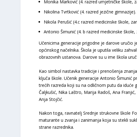
Monika Marković
(4. razred umjetničke škole, 
Nikolina Tvrtković
(4. razred jezične gimnazije).
Nikola Perušić
(4.c razred medicinske škole, za
Antonio Šimunić
(4. b razred medicinske škole,
​Učenicima generacije prigodne je darove uručio je
općinskog načelnika. Škola je uputila veliku zahva
obrazovnih ustanova. Darove su u ime škola uručili 
​Kao simbol nastavka tradicije i prenošenja znanja
ključa škole. Učenik generacije Antonio Šimunić pr
trećih razreda koji su na odličnom putu da iduć
Čaljkušić, Nika Laštro, Marija Radoš, Ana Franjić,
Anja Stojčić.
​Nakon toga, ravnatelj Srednje strukovne škole Fo
maturante u zvanja i zanimanja koja su stekli su
strane razrednika.