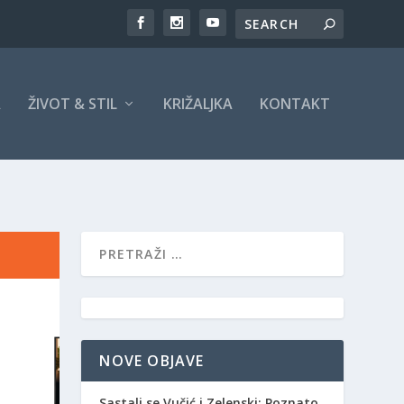
A
ŽIVOT & STIL
KRIŽALJKA
KONTAKT
NOVE OBJAVE
Sastali se Vučić i Zelenski: Poznato