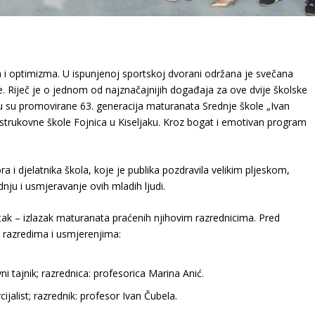
a i optimizma. U ispunjenoj sportskoj dvorani održana je svečana
 Riječ je o jednom od najznačajnijih događaja za ove dvije školske
u su promovirane 63. generacija maturanata Srednje škole „Ivan
 strukovne škole Fojnica u Kiseljaku. Kroz bogat i emotivan program
 i djelatnika škola, koje je publika pozdravila velikim pljeskom,
dnju i usmjeravanje ovih mladih ljudi.
nutak – izlazak maturanata praćenih njihovim razrednicima. Pred
o razredima i usmjerenjima:
i tajnik; razrednica: profesorica Marina Anić.
jalist; razrednik: profesor Ivan Čubela.