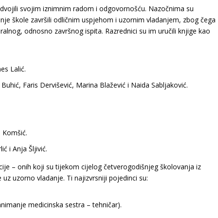
izdvojili svojim iznimnim radom i odgovornošću. Nazočnima su
rednje škole završili odličnim uspjehom i uzornim vladanjem, zbog čega
alnog, odnosno završnog ispita. Razrednici su im uručili knjige kao
es Lalić.
Buhić, Faris Dervišević, Marina Blažević i Naida Sabljaković.
a Komšić.
ć i Anja Šljivić.
cije
– onih koji su tijekom cijelog četverogodišnjeg školovanja iz
uz uzorno vladanje. Ti najizvrsniji pojedinci su:
animanje medicinska sestra – tehničar).