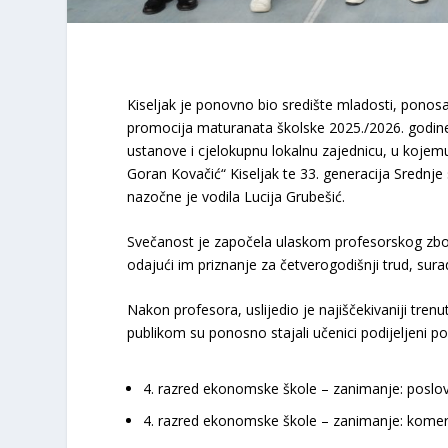
Kiseljak je ponovno bio središte mladosti, ponos
promocija maturanata školske 2025./2026. godine.
ustanove i cjelokupnu lokalnu zajednicu, u kojem
Goran Kovačić“ Kiseljak te 33. generacija Srednje
nazočne je vodila Lucija Grubešić.
​Svečanost je započela ulaskom profesorskog zbora
odajući im priznanje za četverogodišnji trud, sura
​Nakon profesora, uslijedio je najiščekivaniji tre
publikom su ponosno stajali učenici podijeljeni p
4. razred ekonomske škole
– zanimanje: poslovn
4. razred ekonomske škole
– zanimanje: komerci