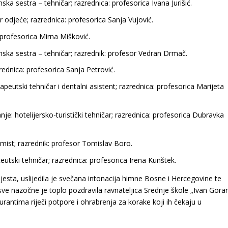
ka sestra – tehničar; razrednica: profesorica Ivana Jurišić.
 odjeće; razrednica: profesorica Sanja Vujović.
 profesorica Mirna Mišković.
ska sestra – tehničar; razrednik: profesor Vedran Drmač.
rednica: profesorica Sanja Petrović.
apeutski tehničar i dentalni asistent; razrednica: profesorica Marijeta
je: hotelijersko-turistički tehničar; razrednica: profesorica Dubravka
ist; razrednik: profesor Tomislav Boro.
utski tehničar; razrednica: profesorica Irena Kunštek.
 mjesta, uslijedila je svečana intonacija himne Bosne i Hercegovine te
e nazočne je toplo pozdravila ravnateljica Srednje škole „Ivan Gora
rantima riječi potpore i ohrabrenja za korake koji ih čekaju u