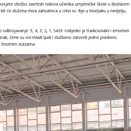
posjete izložbu završnih radova učenika umjetničke škole u školskom
bit će služena misa zahvalnica u crkvi sv. Ilije u Kiseljaku u nedjelju,
o odbrojavanje:
5, 4, 3, 2, 1, SAD!
. Uslijedio je tradicionalni i emotivni
ak, čime su ovi mladi ljudi i službeno zatvorili jedno predivno
m životnim stazama.