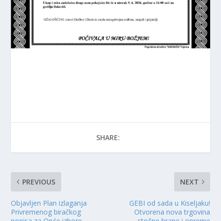
SHARE:
PREVIOUS
NEXT
Objavljen Plan izlaganja
GEBI od sada u Kiseljaku!
Privremenog biračkog
Otvorena nova trgovina
popisa za Opće izbore
stočne hrane i opreme