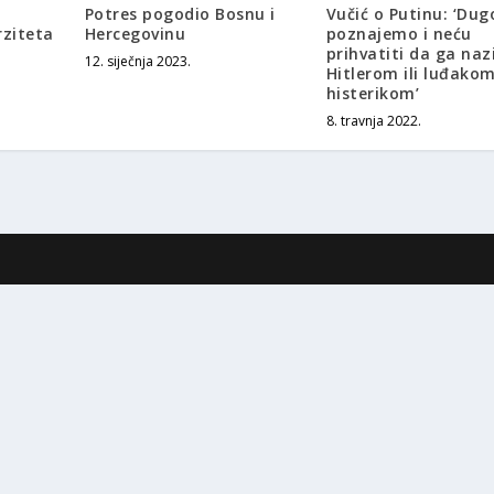
Potres pogodio Bosnu i
Vučić o Putinu: ‘Dug
ziteta
Hercegovinu
poznajemo i neću
prihvatiti da ga naz
12. siječnja 2023.
Hitlerom ili luđakom
histerikom’
8. travnja 2022.