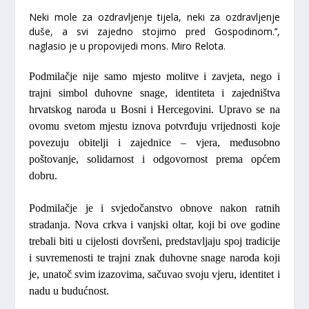
Neki mole za ozdravljenje tijela, neki za ozdravljenje
duše, a svi zajedno stojimo pred Gospodinom.’’,
naglasio je u propovijedi
mons. Miro Relota.
Podmilačje nije samo mjesto molitve i zavjeta, nego i
trajni simbol duhovne snage, identiteta i zajedništva
hrvatskog naroda u Bosni i Hercegovini. Upravo se na
ovomu svetom mjestu iznova potvrđuju vrijednosti koje
povezuju obitelji i zajednice – vjera, međusobno
poštovanje, solidarnost i odgovornost prema općem
dobru.
Podmilačje je i svjedočanstvo obnove nakon ratnih
stradanja. Nova crkva i vanjski oltar, koji bi ove godine
trebali biti u cijelosti dovršeni, predstavljaju spoj tradicije
i suvremenosti te trajni znak duhovne snage naroda koji
je, unatoč svim izazovima, sačuvao svoju vjeru, identitet i
nadu u budućnost.