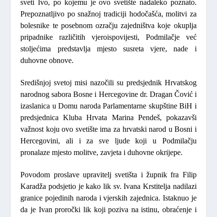
sveti Ivo, po kojemu je ovo svetište nadaleko poznato.
Prepoznatljivo po snažnoj tradiciji hodočašća, molitvi za
bolesnike te posebnom ozračju zajedništva koje okuplja
pripadnike različitih vjeroispovijesti, Podmilačje već
stoljećima predstavlja mjesto susreta vjere, nade i
duhovne obnove.
Središnjoj svetoj misi nazočili su predsjednik Hrvatskog
narodnog sabora Bosne i Hercegovine
dr. Dragan Čović
i
izaslanica u Domu naroda Parlamentarne skupštine BiH i
predsjednica Kluba Hrvata
Marina Pendeš
, pokazavši
važnost koju ovo svetište ima za hrvatski narod u Bosni i
Hercegovini, ali i za sve ljude koji u Podmilačju
pronalaze mjesto molitve, zavjeta i duhovne okrijepe.
Povodom proslave upravitelj svetišta i župnik
fra Filip
Karadža
podsjetio je kako lik sv. Ivana Krstitelja nadilazi
granice pojedinih naroda i vjerskih zajednica. Istaknuo je
da je Ivan proročki lik koji poziva na istinu, obraćenje i