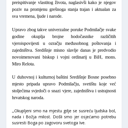
preispitivanje vlastitog života, naglasivši kako je njegov
poziv na promjenu grešnoga stanja trajan i aktualan za
sva vremena, ljude i narode.
Upravo zbog takve univerzalne poruke Podmilačje svake
godine okuplja brojne hodočasnike različitih
vjeroispovijesti u ozračju međusobnog poštovanja i
zajedništva. Središnje misno slavlje danas je predvodio
novoimenovani biskup i vojni ordinarij u BiH,
mons.
Miro Relota
.
U duhovnoj i kulturnoj baštini Središnje Bosne posebno
mjesto pripada upravo Podmilačju, svetištu koje već
stoljećima svjedoči o snazi vjere, zajedništva i ustrajnosti
hrvatskog naroda.
,,Okupljeni smo na mjestu gdje se susreću ljudska bol,
nada i Božja milost. Došli smo jer osjećamo potrebu
susresti Boga po zagovoru svetoga Ive.