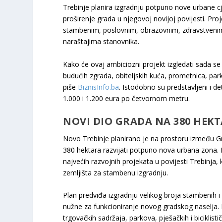
Trebinje planira izgradnju potpuno nove urbane cje
proširenje grada u njegovoj novijoj povijesti. Pr
stambenim, poslovnim, obrazovnim, zdravstvenim 
naraštajima stanovnika.
Kako će ovaj ambiciozni projekt izgledati sada se 
budućih zgrada, obiteljskih kuća, prometnica, par
piše
BiznisInfo.ba
. Istodobno su predstavljeni i de
1.000 i 1.200 eura po četvornom metru.
NOVI DIO GRADA NA 380 HEK
Novo Trebinje planirano je na prostoru između G
380 hektara razvijati potpuno nova urbana zona.
najvećih razvojnih projekata u povijesti Trebinja,
zemljišta za stambenu izgradnju.
Plan predviđa izgradnju velikog broja stambenih i
nužne za funkcioniranje novog gradskog naselja. P
trgovačkih sadržaja, parkova, pješačkih i biciklist