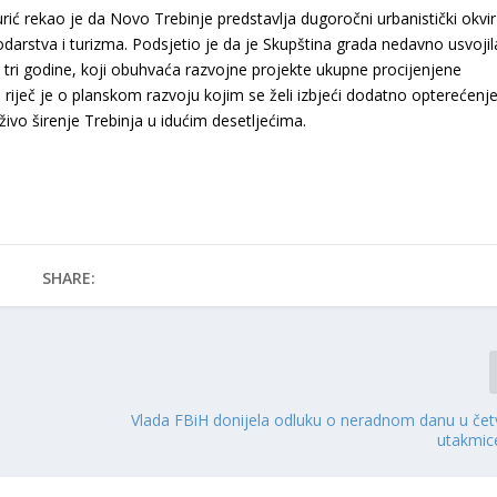
ić rekao je da Novo Trebinje predstavlja dugoročni urbanistički okvir
odarstva i turizma. Podsjetio je da je Skupština grada nedavno usvojil
e tri godine, koji obuhvaća razvojne projekte ukupne procijenjene
, riječ je o planskom razvoju kojim se želi izbjeći dodatno opterećenj
živo širenje Trebinja u idućim desetljećima.
SHARE:
Vlada FBiH donijela odluku o neradnom danu u čet
utakmic