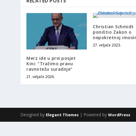
RELATED POSTS
Christian Schmidt
poništio Zakon o
nepokretnoj imovin
27. veljače 2023.
Merz ide u prvi posjet
Kini: “Tražimo pravu
ravnotežu suradnje”
21. veljače 2026.
Designed by
| Powered by
Elegant Themes
WordPress