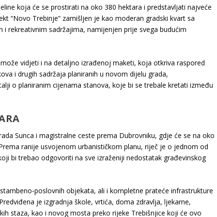
line koja će se prostirati na oko 380 hektara i predstavljati najveće
ojekt “Novo Trebinje” zamišljen je kao moderan gradski kvart sa
i rekreativnim sadržajima, namijenjen prije svega budućim
može vidjeti i na detaljno izrađenoj maketi, koja otkriva raspored
kova i drugih sadržaja planiranih u novom dijelu grada,
talji o planiranim cijenama stanova, koje bi se trebale kretati između
TARA
rada Sunca i magistralne ceste prema Dubrovniku, gdje će se na oko
 Prema ranije usvojenom urbanističkom planu, riječ je o jednom od
 koji bi trebao odgovoriti na sve izraženiji nedostatak građevinskog
 stambeno-poslovnih objekata, ali i kompletne prateće infrastrukture
redviđena je izgradnja škole, vrtića, doma zdravlja, ljekarne,
ičkih staza, kao i novog mosta preko rijeke Trebišnjice koji će ovo