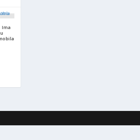
: Ima
ru
mobila