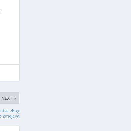
a
e
NEXT
vrtak zbog
e Zmajeva