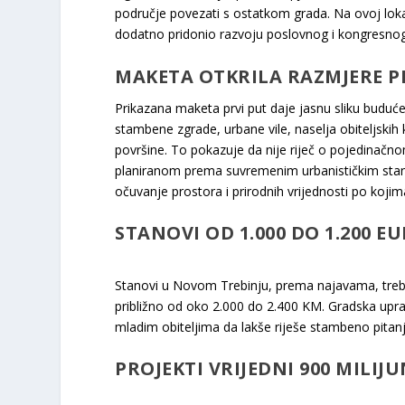
područje povezati s ostatkom grada. Na ovoj lokaci
dodatno pridonio razvoju poslovnog i kongresnog
MAKETA OTKRILA RAZMJERE P
Prikazana maketa prvi put daje jasnu sliku buduće
stambene zgrade, urbane vile, naselja obiteljskih k
površine. To pokazuje da nije riječ o pojedin
planiranom prema suvremenim urbanističkim standar
očuvanje prostora i prirodnih vrijednosti po kojim
STANOVI OD 1.000 DO 1.200 
Stanovi u Novom Trebinju, prema najavama, treba
približno od oko 2.000 do 2.400 KM. Gradska uprav
mladim obiteljima da lakše riješe stambeno pitanje
PROJEKTI VRIJEDNI 900 MILIJ