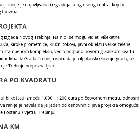
ji ranije je najavljivana i izgradnja kongresnog centra, koji bi
 turizma.
ROJEKTA
g izgleda Novog Trebinja. Na njoj se mogu vidjeti višekatne
uća, široke prometnice, kružni tokovi, javni objekti i velike zelene
ačnom stambenom kompleksu, već o potpuno novom gradskom kvartu
dima. Iz Grada Trebinja ističu da je cilj plansko širenje grada, uz
a je Trebinje prepoznatljivo.
EURA PO KVADRATU
li bi koštati između 1.000 i 1.200 eura po četvornom metru, odnosn
a ranije je navela da je jedan od osnovnih ciljeva projekta omogućit
 i ostanu živjeti u Trebinju.
UNA KM