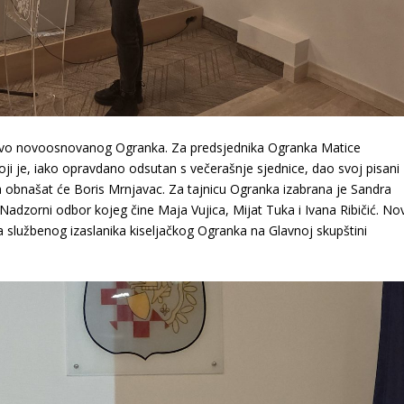
dstvo novoosnovanog Ogranka. Za predsjednika Ogranka Matice
koji je, iako opravdano odsutan s večerašnje sjednice, dao svoj pisani
ka obnašat će
Boris Mrnjavac
. Za tajnicu Ogranka izabrana je
Sandra
 i Nadzorni odbor kojeg čine
Maja Vujica
,
Mijat Tuka
i
Ivana Ribičić
. No
a službenog izaslanika kiseljačkog Ogranka na Glavnoj skupštini