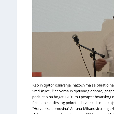
​Kao inicijator osnivanja, nazočnima se obratio na
Središnjice, članovima Inicijativnog odbora, gospo
podsjetio na bogatu kulturnu povijest hrvatskog
Prisjetio se i ilirskog pokreta i hrvatske himne ko
“Horvatska domovina” Antuna Mihanovića i uglazbl