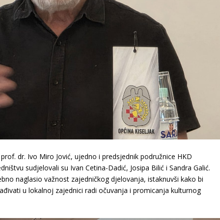
rof. dr. Ivo Miro Jović, ujedno i predsjednik podružnice HKD
ištvu sudjelovali su Ivan Cetina-Dadić, Josipa Bilić i Sandra Galić.
bno naglasio važnost zajedničkog djelovanja, istaknuvši kako bi
đivati u lokalnoj zajednici radi očuvanja i promicanja kulturnog