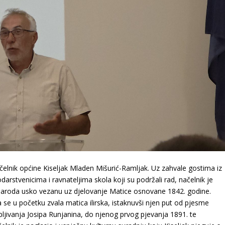
čelnik općine Kiseljak
Mladen Mišurić-Ramljak
. Uz zahvale gostima iz
darstvenicima i ravnateljima skola koji su podržali rad, načelnik je
 naroda usko vezanu uz djelovanje Matice osnovane 1842. godine.
ja se u početku zvala matica ilirska, istaknuvši njen put od pjesme
jivanja Josipa Runjanina, do njenog prvog pjevanja 1891. te