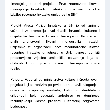
financijskoj potpori projektu „Prve znanstvene likovne
monografije hrvatskih umjetnika i prve međunarodne
izložbe recentne hrvatske umjetnosti u BiH“.
Projekt Vijeća Matice hrvatske u BiH je od iznimne
važnosti za promociju i valorizaciju hrvatske kulturne i
umjetničke baštine u Bosni i Hercegovini. Kroz izradu
prvih znanstvenih likovnih monografija hrvatskih
umjetnika te organizaciju prve međunarodne izložbe
recentne hrvatske umjetnosti u BiH, javnosti će biti
predstavljena vrijedna umjetnička ostvarenja koja su
obilježila kulturni prostor Bosne i Hercegovine i šire
regije.
Potpora Federalnog ministarstva kulture i športa ovom
projektu koji se realizira po prvi put predstavlja ulaganje u
očuvanje povijesnog nasljeđa, kulturnog identiteta i
vrijednosti koje povezuju zajednicu te doprinose
razumijevanju vlastite prošlosti i izgradnji odgovorne
budućnosti.