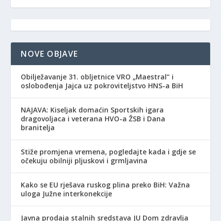
NOVE OBJAVE
Obilježavanje 31. obljetnice VRO „Maestral“ i
oslobođenja Jajca uz pokroviteljstvo HNS-a BiH
NAJAVA: Kiseljak domaćin Sportskih igara
dragovoljaca i veterana HVO-a ŽSB i Dana
branitelja
Stiže promjena vremena, pogledajte kada i gdje se
očekuju obilniji pljuskovi i grmljavina
Kako se EU rješava ruskog plina preko BiH: Važna
uloga Južne interkonekcije
Javna prodaja stalnih sredstava JU Dom zdravlja