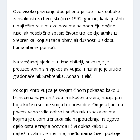
​Ovo visoko priznanje dodijeljeno je kao znak duboke
zahvalnosti za herojski čin iz 1992. godine, kada je Anto
u najtežim ratnim okolnostima na području općine
Kiseljak nesebično spasio živote trojice djelatnika iz
Srebrenika, koji su tada obavljali dužnosti u sklopu
humanitarne pomoći.
​Na svečanoj sjednici, u ime obitelji, priznanje je
preuzeo Antin sin
Vjekoslav Vujica
. Priznanje je uručio
gradonačelnik Srebrenika,
Adnan Bjelić
.
​Pokojni Anto Vujica je svojim činom pokazao kako u
trenucima najvećih životnih iskušenja vjera, nacija pa ni
boja kože nisu i ne smiju biti presudne. On je u ljudima
prvenstveno vidio dobro i pružio ruku spasa onima
kojima je u tom trenutku bila najpotrebnija. Njegovo
djelo ostaje trajna potvrda i živi dokaz kako i u
najtežim, zlim vremenima, među nama žive i postoje