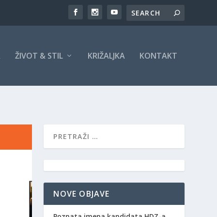
A
ŽIVOT & STIL
KRIŽALJKA
KONTAKT
NOVE OBJAVE
Poznata imena kandidata HDZ-a