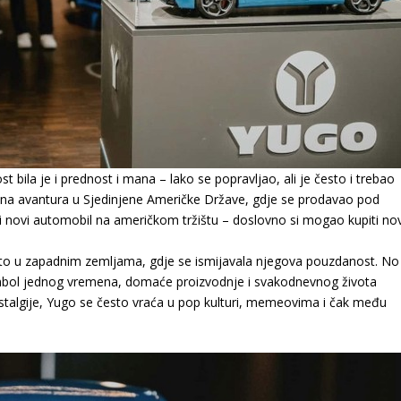
t bila je i prednost i mana – lako se popravljao, ali je često i trebao
vozna avantura u Sjedinjene Američke Države, gdje se prodavao pod
ji novi automobil na američkom tržištu – doslovno si mogao kupiti nov
o u zapadnim zemljama, gdje se ismijavala njegova pouzdanost. No
imbol jednog vremena, domaće proizvodnje i svakodnevnog života
algije, Yugo se često vraća u pop kulturi, memeovima i čak među