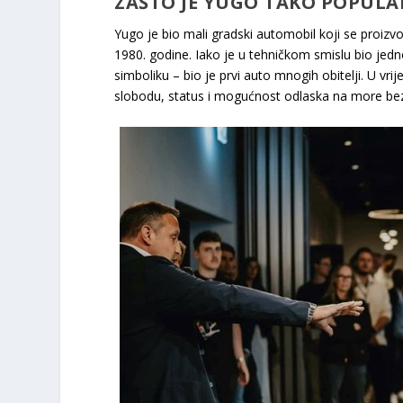
ZAŠTO JE YUGO TAKO POPUL
Yugo je bio mali gradski automobil koji se proizvod
1980. godine. Iako je u tehničkom smislu bio jedn
simboliku – bio je prvi auto mnogih obitelji. U v
slobodu, status i mogućnost odlaska na more bez 