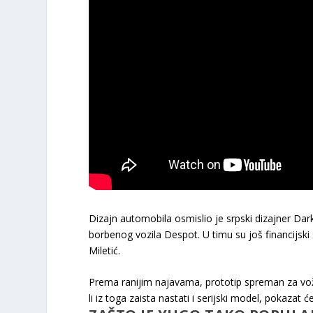
Dizajn automobila osmislio je srpski dizajner Dark
borbenog vozila Despot. U timu su još financijski s
Miletić.
Prema ranijim najavama, prototip spreman za vož
li iz toga zaista nastati i serijski model, pokazat ć