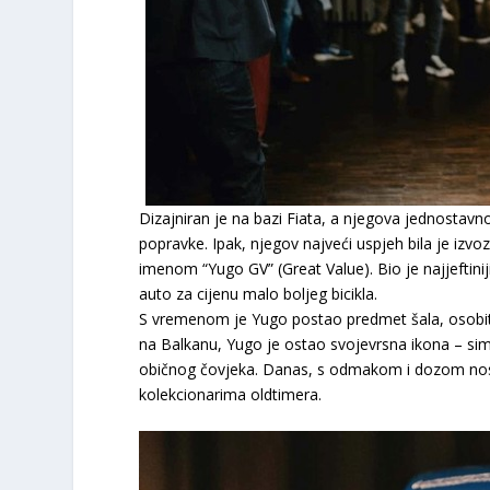
Dizajniran je na bazi Fiata, a njegova jednostavnos
popravke. Ipak, njegov najveći uspjeh bila je iz
imenom “Yugo GV” (Great Value). Bio je najjeftini
auto za cijenu malo boljeg bicikla.
S vremenom je Yugo postao predmet šala, osobit
na Balkanu, Yugo je ostao svojevrsna ikona – s
običnog čovjeka. Danas, s odmakom i dozom nost
kolekcionarima oldtimera.