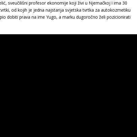
elić, sveučilišni profesor ekonomije koji živi u Njemačkoj i ima 30
u tvrtki, od kojih je jedna najstarija svjetska tvrtka za autokozmetiku
pio dobiti prava na ime Yugo, a marku dugoročno želi pozicionirati