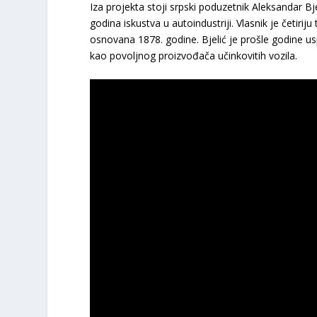
Iza projekta stoji srpski poduzetnik Aleksandar Bj
godina iskustva u autoindustriji. Vlasnik je četirij
osnovana 1878. godine. Bjelić je prošle godine us
kao povoljnog proizvođača učinkovitih vozila.