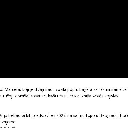
o Marčeta, koji je dizajnirao i vozila poput bagera za razminiranje te
tručnjak Siniša Bosanac, bivši testni vozač Siniša Arsić i Vojislav
nju trebao bi biti predstavljen 2027. na sajmu Expo u Beogradu. Hoć
e vrijeme.