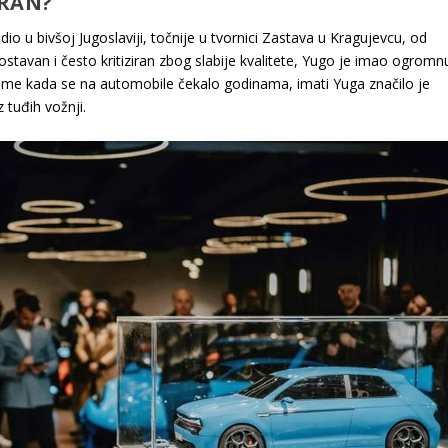
ARAN?
io u bivšoj Jugoslaviji, točnije u tvornici Zastava u Kragujevcu, od
ostavan i često kritiziran zbog slabije kvalitete, Yugo je imao ogromn
rijeme kada se na automobile čekalo godinama, imati Yuga značilo je
tuđih vožnji.