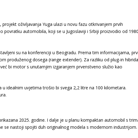
, projekt oživljavanja Yuga ulazi u novu fazu otkrivanjem prvih
 o povratku automobila, koji se u Jugoslaviji i Srbiji proizvodio od 1980
dstavljeni su na konferenciji u Beogradu. Prema tim informacijama, prv
jom produženog dosega (range extender). Za razliku od plug-in hibrida
već bi motor s unutarnjim izgaranjem prvenstveno služio kao
a u idealnim uvjetima trošio bi svega 2,2 litre na 100 kilometara.
ura.
 prikazana 2025. godine. I dalje je u planu kompaktan automobil s trim
ime se nastoji spojiti duh originalnog modela s modernom industrijom.