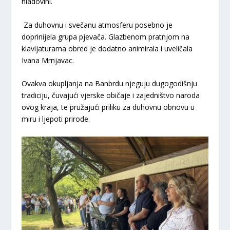
hladovini.
​ Za duhovnu i svečanu atmosferu posebno je
doprinijela grupa pjevača. Glazbenom pratnjom na
klavijaturama obred je dodatno animirala i uveličala
Ivana Mrnjavac.
​Ovakva okupljanja na Banbrdu njeguju dugogodišnju
tradiciju, čuvajući vjerske običaje i zajedništvo naroda
ovog kraja, te pružajući priliku za duhovnu obnovu u
miru i ljepoti prirode.