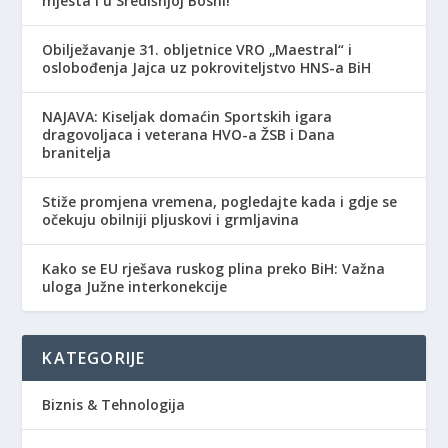
mjesta i u Središnjoj Bosni!
Obilježavanje 31. obljetnice VRO „Maestral“ i
oslobođenja Jajca uz pokroviteljstvo HNS-a BiH
NAJAVA: Kiseljak domaćin Sportskih igara
dragovoljaca i veterana HVO-a ŽSB i Dana
branitelja
Stiže promjena vremena, pogledajte kada i gdje se
očekuju obilniji pljuskovi i grmljavina
Kako se EU rješava ruskog plina preko BiH: Važna
uloga Južne interkonekcije
KATEGORIJE
Biznis & Tehnologija