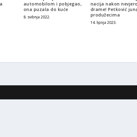
za
automobilom i pobjegao,
nacija nakon nevjer
ona puzala do kuće
drame! Petković jun
produžecima
8. svibnja 2022.
14. lipnja 2023.