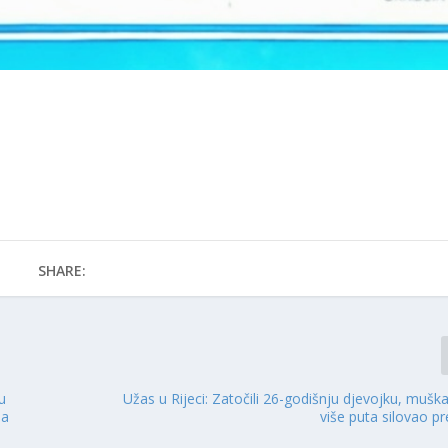
SHARE:
u
Užas u Rijeci: Zatočili 26-godišnju djevojku, muška
ma
više puta silovao p