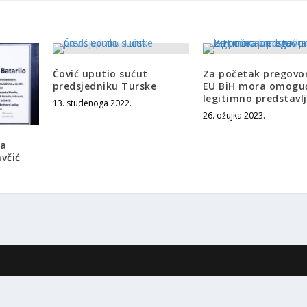
Čović uputio sućut
Za početak pregovo
predsjedniku Turske
EU BiH mora omoguć
legitimno predstavl
13. studenoga 2022.
26. ožujka 2023.
na
avčić