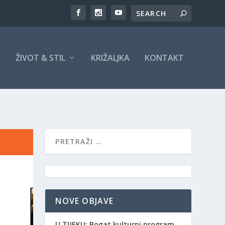
A
ŽIVOT & STIL
KRIŽALJKA
KONTAKT
NOVE OBJAVE
​U TIJEKU: Bogat kulturni program