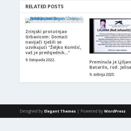
RELATED POSTS
Zrinjski protutnjao
Grbavicom: Domaći
navijači tješili se
uzvikujući “Željko Komšić,
vaš je predsjednik…”
9. listopada 2022.
Preminula je Ljilja
Batarilo, rođ. Jelis
9. svibnja 2025.
Designed by
| Powered by
Elegant Themes
WordPress