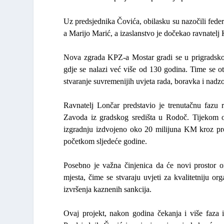
Uz predsjednika Čovića, obilasku su nazočili feder
a
Marijo Marić
, a izaslanstvo je dočekao ravnatel
Nova zgrada KPZ-a Mostar gradi se u prigradskom 
gdje se nalazi već više od 130 godina. Time se otv
stvaranje suvremenijih uvjeta rada, boravka i nadzo
Ravnatelj Lončar
predstavio je trenutačnu fazu r
Zavoda iz gradskog središta u Rodoč. Tijekom o
izgradnju izdvojeno oko 20 milijuna KM kroz prot
početkom sljedeće godine.
Posebno je važna činjenica da će novi prostor o
mjesta, čime se stvaraju uvjeti za kvalitetniju org
izvršenja kaznenih sankcija.
Ovaj projekt, nakon godina čekanja i više faza i