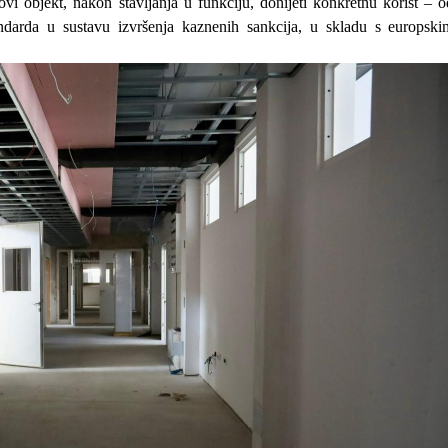
vi objekt, nakon stavljanja u funkciju, donijeti konkretnu korist – o
tandarda u sustavu izvršenja kaznenih sankcija, u skladu s europski