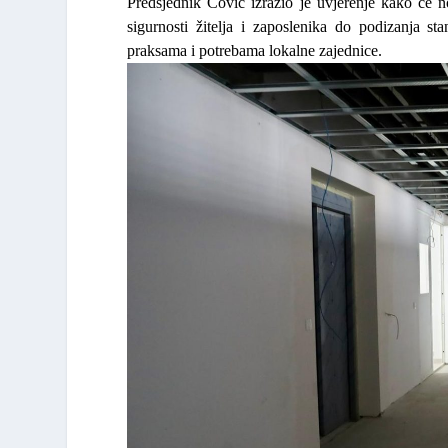
Predsjednik Čović
izrazio je
uvjerenje kako će no
sigurnosti žitelja i zaposlenika do podizanja s
praksama i potrebama lokalne zajednice.