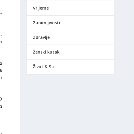
Vrijeme
-
Zanimljivosti
,
Zdravlje
a
Ženski kutak
a
Život & Stil
a
i
0
om
.