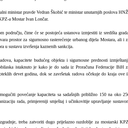
alni ministar pravde
Vedran Škobić
te ministar unutarnjih poslova HNŽ
j KPZ-a Mostar
Ivan Lončar.
području, čime će se postojeća ustanova izmjestiti iz središta grada
ara prostor za sigurnosno rasterećenje urbanog dijela Mostara, ali i z
ra u sustavu izvršenja kaznenih sankcija.
adova, kapacitete budućeg objekta i sigurnosne prednosti izmještanj
bilaska istaknuto je kako je do sada iz Proračuna Federacije BiH z
eklih devet godina, dok se završetak radova očekuje do kraja ove il
mogućiti povećanje kapaciteta sa sadašnjih približno 150 na oko 25
anizaciju rada, primjereniji smještaj i učinkovitije upravljanje sustav
zgradnje, treba zatvoriti dugo prijelazno razdoblje za mostarski KPZ