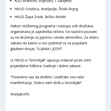
KUD Bratstvo, Vojkovići, I. Sarajevo
​HKUD Crnašica, Knešpolje, Široki Brijeg
​HKUD Župa Zovik, Brčko distrikt
​Nakon službenog programa i nastupa svih društava,
organizirana je zajednička večera. Svi nazočni pozvani
su na druženje uz pjesmu i veselu atmosferu. Za dobru
zabavu do kasno u noć pobrinut će se popularni
glazbeni dvojac
“ILIJANA i JOSIP”
.
​Iz HKUD-a “Gromiljak” upućuju srdačan poziv svim
prijateljima folklora, tradicije i dobre zabave.
“Pozivamo vas da dođete i uveličate ovu našu
manifestaciju. Dobro nam došli u Gromiljak!”
Kiseljak.info