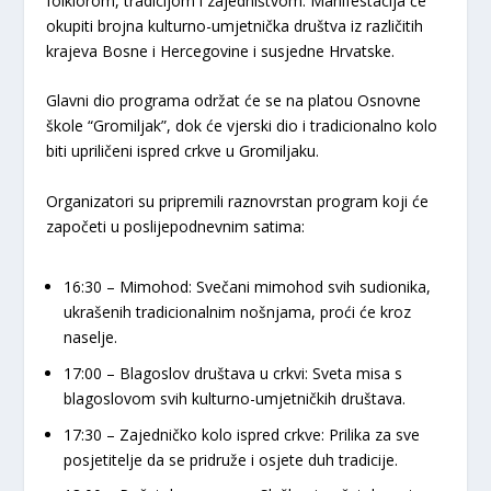
folklorom, tradicijom i zajedništvom. Manifestacija će
okupiti brojna kulturno-umjetnička društva iz različitih
krajeva Bosne i Hercegovine i susjedne Hrvatske.
​Glavni dio programa održat će se na
platou Osnovne
škole “Gromiljak”
, dok će vjerski dio i tradicionalno kolo
biti upriličeni ispred crkve u Gromiljaku.
​Organizatori su pripremili raznovrstan program koji će
započeti u poslijepodnevnim satima:
16:30 – Mimohod:
Svečani mimohod svih sudionika,
ukrašenih tradicionalnim nošnjama, proći će kroz
naselje.
17:00 – Blagoslov društava u crkvi:
Sveta misa s
blagoslovom svih kulturno-umjetničkih društava.
17:30 – Zajedničko kolo ispred crkve:
Prilika za sve
posjetitelje da se pridruže i osjete duh tradicije.