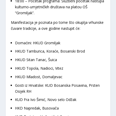
18:00 – Početak programa:
Službeni početak nastupa
kulturno-umjetničkih društava na platou OŠ
“Gromiljak”.
​Manifestacija je poznata po tome što okuplja vrhunske
čuvare tradicije, a ove godine nastupit će:
Domaćini:
HKUD Gromiljak
​HKUD Tamburica, Koraće, Bosanski Brod
​HKUD Sitan Tanac, Šuica
​HKUD Topola, Nadioci, Vitez
​HKUD Mladost, Domaljevac
Gosti iz Hrvatske:
KUD Bosanska Posavina, Prsten
Osijek RH
​​KUD Fra Ivo Šimić, Novo selo Odžak
​HKD Napredak, Busovača