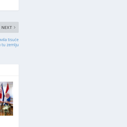
NEXT
ila tisuće
u tu zemlju