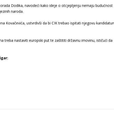
ilorada Dodika, navodeći kako ideje o otcjepljenju nemaju budućnost
jezinih naroda.
na Kovačevića, ustvrdivši da bi CIK trebao ispitati njegovu kandidatur
 treba nastaviti europski put te zaštititi državnu imovinu, ističući da
igar: