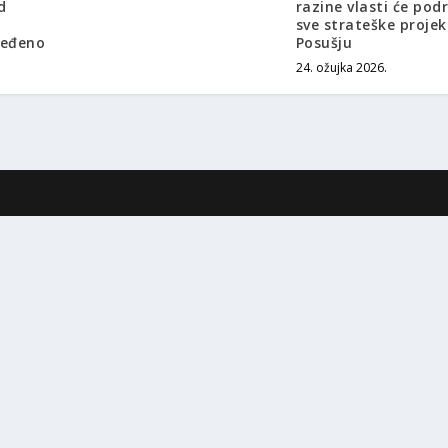
d
razine vlasti će pod
sve strateške projek
jeđeno
Posušju
24. ožujka 2026.