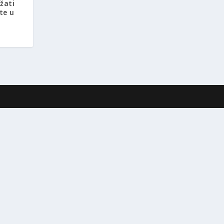
ržati
te u