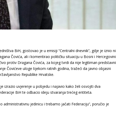
ništva BiH, gostovao je u emisiji “Centralni dnevnik”, gdje je iznio ni
gana Čovića, ali i komentirao političku situaciju u Bosni i Hercegovini
učivo protiv Dragana Čovića, za kojeg tvrdi da nije legitiman predstavni
nje Čovićeve uloge tijekom ratnih godina, tražeći da javno objasni
državljanstvo Republike Hrvatske.
e izrazio uvjerenje u pobjedu i najavio kako želi osvojiti dva
deracije BiH te odbacio ideju stvaranja trećeg entiteta.
administrativnu jedinicu i trebamo jačati Federaciju”, poručio je