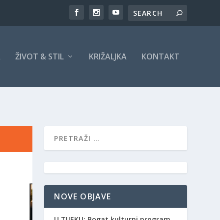
A
ŽIVOT & STIL
KRIŽALJKA
KONTAKT
NOVE OBJAVE
​U TIJEKU: Bogat kulturni program