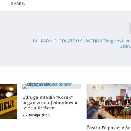
SHARE:
BH. RADNICI ODLAZE U SLOVENIJU! Zbog novih prav
žele 
e
Udruga mladih “Korak”
organizirala Jednodnevni
izlet u Kreševo
28. svibnja 2022.
Čović i Filipović: Više