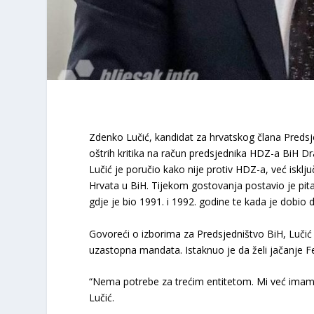
Zdenko Lučić, kandidat za hrvatskog člana Predsjed
oštrih kritika na račun predsjednika HDZ-a BiH Dra
Lučić je poručio kako nije protiv HDZ-a, već isklj
Hrvata u BiH. Tijekom gostovanja postavio je pita
gdje je bio 1991. i 1992. godine te kada je dobio 
Govoreći o izborima za Predsjedništvo BiH, Lučić j
uzastopna mandata. Istaknuo je da želi jačanje Fe
“Nema potrebe za trećim entitetom. Mi već imamo 
Lučić.