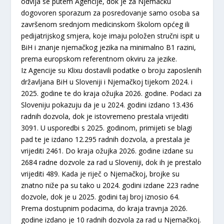
odvija se putem Agencije, dok je za Njemačku
dogovoren sporazum za posredovanje samo osoba sa
završenom srednjom medicinskom školom općeg ili
pedijatrijskog smjera, koje imaju položen stručni ispit u
BiH i znanje njemačkog jezika na minimalno B1 razini,
prema europskom referentnom okviru za jezike.
Iz Agencije su Klixu dostavili podatke o broju zaposlenih
državljana BiH u Sloveniji i Njemačkoj tijekom 2024. i
2025. godine te do kraja ožujka 2026. godine. Podaci za
Sloveniju pokazuju da je u 2024. godini izdano 13.436
radnih dozvola, dok je istovremeno prestala vrijediti
3091. U usporedbi s 2025. godinom, primijeti se blagi
pad te je izdano 12.295 radnih dozvola, a prestala je
vrijediti 2461. Do kraja ožujka 2026. godine izdane su
2684 radne dozvole za rad u Sloveniji, dok ih je prestalo
vrijediti 489. Kada je riječ o Njemačkoj, brojke su
znatno niže pa su tako u 2024. godini izdane 223 radne
dozvole, dok je u 2025. godini taj broj iznosio 64.
Prema dostupnim podacima, do kraja travnja 2026.
godine izdano je 10 radnih dozvola za rad u Njemačkoj.