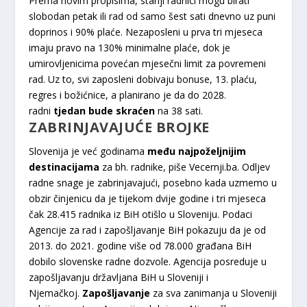
Prema novim propisima, stariji radnici mogu birati
slobodan petak ili rad od samo šest sati dnevno uz puni
doprinos i 90% plaće. Nezaposleni u prva tri mjeseca
imaju pravo na 130% minimalne plaće, dok je
umirovljenicima povećan mjesečni limit za povremeni
rad. Uz to, svi zaposleni dobivaju bonuse, 13. plaću,
regres i božićnice, a planirano je da do 2028.
radni
tjedan bude skraćen
na 38 sati.
ZABRINJAVAJUĆE BROJKE
Slovenija je već godinama
među najpoželjnijim
destinacijama
za bh. radnike, piše Vecernji.ba. Odljev
radne snage je zabrinjavajući, posebno kada uzmemo u
obzir činjenicu da je tijekom dvije godine i tri mjeseca
čak 28.415 radnika iz BiH otišlo u Sloveniju. Podaci
Agencije za rad i zapošljavanje BiH pokazuju da je od
2013. do 2021. godine više od 78.000 građana BiH
dobilo slovenske radne dozvole. Agencija posreduje u
zapošljavanju državljana BiH u Sloveniji i
Njemačkoj.
Zapošljavanje
za sva zanimanja u Sloveniji