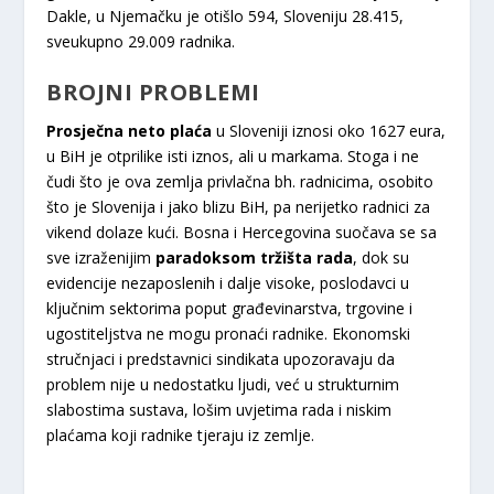
Dakle, u Njemačku je otišlo 594, Sloveniju 28.415,
sveukupno 29.009 radnika.
BROJNI PROBLEMI
Prosječna neto plaća
u Sloveniji iznosi oko 1627 eura,
u BiH je otprilike isti iznos, ali u markama. Stoga i ne
čudi što je ova zemlja privlačna bh. radnicima, osobito
što je Slovenija i jako blizu BiH, pa nerijetko radnici za
vikend dolaze kući. Bosna i Hercegovina suočava se sa
sve izraženijim
paradoksom tržišta rada
, dok su
evidencije nezaposlenih i dalje visoke, poslodavci u
ključnim sektorima poput građevinarstva, trgovine i
ugostiteljstva ne mogu pronaći radnike. Ekonomski
stručnjaci i predstavnici sindikata upozoravaju da
problem nije u nedostatku ljudi, već u strukturnim
slabostima sustava, lošim uvjetima rada i niskim
plaćama koji radnike tjeraju iz zemlje.