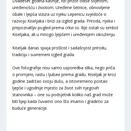
Dvadeset godina kasnije, isti prizor odiše svjetlom,
uređenošću i životom. Uređene šetnice, obnovljene
obale i ljepša vizura uz rijeku Lepenicu svjedoče o
razvoju Kiseljaka i brizi za izgled grada. Priroda, rijeka i
prepoznatljiv pogled prema crkvi sv. Ilije ostali su simbol
Kiseljaka, ali u mnogo ljepšem i uređenijem okruženju.
Kiseljak danas spaja prošlost i sadašnjost prirodu,
tradiciju i suvremeni izgled grada.
Ove fotografije nisu samo usporedba slika, nego priča
o promjeni, rastu i ljubavi prema gradu. Kiseljak je kroz
godine zadržao svoju dušu, a istovremeno postao
ljepše i ugodnije mjesto za život svih njegovih
stanovnika – one su podsjetnik koliko naš grad može
biti lijep kada čuvamo ono što imamo i gradimo za
buduće generacije.