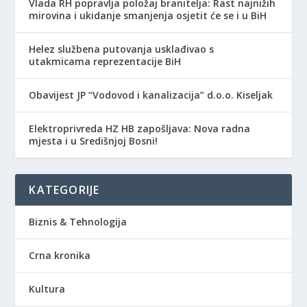
Vlada RH popravlja položaj branitelja: Rast najnižih
mirovina i ukidanje smanjenja osjetit će se i u BiH
Helez službena putovanja usklađivao s
utakmicama reprezentacije BiH
Obavijest JP “Vodovod i kanalizacija” d.o.o. Kiseljak
Elektroprivreda HZ HB zapošljava: Nova radna
mjesta i u Središnjoj Bosni!
KATEGORIJE
Biznis & Tehnologija
Crna kronika
Kultura