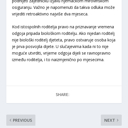
podnijeti zajedničku izjavu njemačkom mirovinskom
osiguranju. Važno je napomenuti da takva odluka može
vrijediti retroaktivno najviše dva mjeseca.
Kod istospolnih roditelja pravo na priznavanje vremena
odgoja pripada biološkom roditelju. Ako nijedan roditelj
nije biološki roditelj djeteta, pravo ostvaruje osoba koja
je prva posvojila dijete. U slučajevima kada ni to nije
moguće utvrditi, vrijeme odgoja dijeli se ravnopravno
između roditelja, i to naizmjenično po mjesecima.
SHARE:
PREVIOUS
NEXT