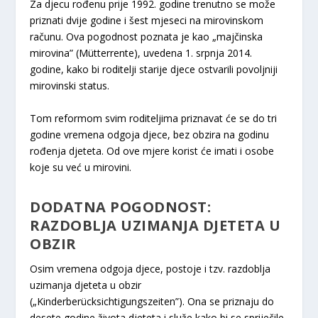
Za djecu rođenu prije 1992. godine trenutno se može
priznati dvije godine i šest mjeseci na mirovinskom
računu. Ova pogodnost poznata je kao „majčinska
mirovina” (Mütterrente), uvedena 1. srpnja 2014.
godine, kako bi roditelji starije djece ostvarili povoljniji
mirovinski status.
Tom reformom svim roditeljima priznavat će se do tri
godine vremena odgoja djece, bez obzira na godinu
rođenja djeteta. Od ove mjere korist će imati i osobe
koje su već u mirovini.
DODATNA POGODNOST:
RAZDOBLJA UZIMANJA DJETETA U
OBZIR
Osim vremena odgoja djece, postoje i tzv. razdoblja
uzimanja djeteta u obzir
(„Kinderberücksichtigungszeiten”). Ona se priznaju do
desete godine života djeteta i služe kako bi se spriječile