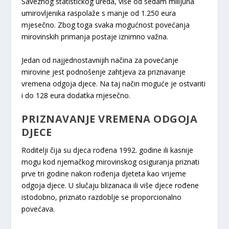
Saveznog statističkog ureda, više od sedam milijuna
umirovljenika raspolaže s manje od 1.250 eura
mjesečno. Zbog toga svaka mogućnost povećanja
mirovinskih primanja postaje iznimno važna.
Jedan od najjednostavnijih načina za povećanje
mirovine jest podnošenje zahtjeva za priznavanje
vremena odgoja djece. Na taj način moguće je ostvariti
i do 128 eura dodatka mjesečno.
PRIZNAVANJE VREMENA ODGOJA
DJECE
Roditelji čija su djeca rođena 1992. godine ili kasnije
mogu kod njemačkog mirovinskog osiguranja priznati
prve tri godine nakon rođenja djeteta kao vrijeme
odgoja djece. U slučaju blizanaca ili više djece rođene
istodobno, priznato razdoblje se proporcionalno
povećava.