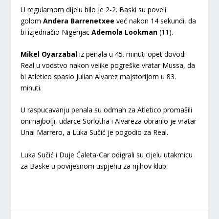
U regularnom dijelu bilo je 2-2. Baski su poveli
golom
Andera
Barrenetxee
već nakon 14 sekundi, da
bi izjednačio Nigerijac
Ademola
Lookman
(11).
Mikel
Oyarzabal
iz penala u 45. minuti opet dovodi
Real u vodstvo nakon velike pogreške vratar Mussa, da
bi Atletico spasio Julian Alvarez majstorijom u 83.
minuti.
U raspucavanju penala su odmah za Atletico promašili
oni najbolji, udarce Sorlotha i Alvareza obranio je vratar
Unai Marrero, a Luka Sučić je pogodio za Real.
Luka Sučić i Duje Ćaleta-Car odigrali su cijelu utakmicu
za Baske u povijesnom uspjehu za njihov klub.