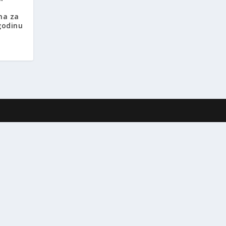
ma za
godinu