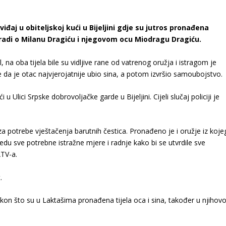
uviđaj u obiteljskoj kući u Bijeljini gdje su jutros pronađena
 radi o Milanu Dragiću i njegovom ocu Miodragu Dragiću.
 na oba tijela bile su vidljive rane od vatrenog oružja i istragom je
 da je otac najvjerojatnije ubio sina, a potom izvršio samoubojstvo.
u Ulici Srpske dobrovoljačke garde u Bijeljini. Cijeli slučaj policiji je
za potrebe vještačenja barutnih čestica. Pronađeno je i oružje iz koje
edu sve potrebne istražne mjere i radnje kako bi se utvrdile sve
ATV-a.
.
on što su u Laktašima pronađena tijela oca i sina, također u njihovo