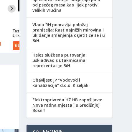
od psećeg mesa kao lijek protiv
velikih vrućina
Vlada RH popravlja položaj
branitelja: Rast najnižih mirovina i
ukidanje smanjenja osjetit će se i u
BiH
Helez službena putovanja
usklađivao s utakmicama
reprezentacije BiH
Obavijest JP “Vodovod i
kanalizacija” d.o.o. Kiseljak
Elektroprivreda HZ HB zapošljava:
Nova radna mjesta i u Središnjoj
Bosni!
KATEGORIJE