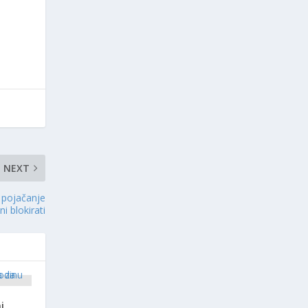
NEXT
 pojačanje
i blokirati
i