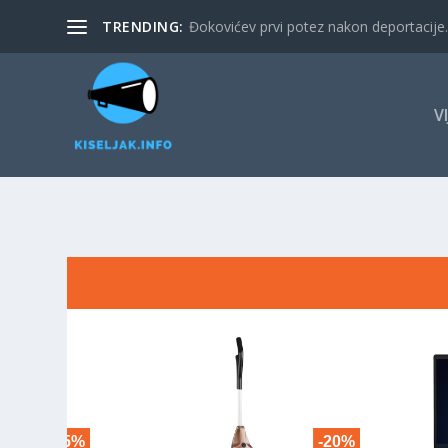
TRENDING:
Đokovićev prvi potez nakon deportacije. 
V