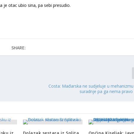
 je otac ubio sina, pa sebi presudio.
SHARE:
Costa: Mađarska ne sudjeluje u mehanizmu
suradnje pa ga nema pravo n
jsku iz
Dolazak sestara iz Splita
Općina Kiseljak: Javn