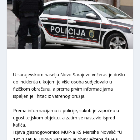
U sarajevskom naselju Novo Sarajevo večeras je došlo
do incidenta u kojem je više osoba sudjelovalo u
fizičkom obračunu, a prema prvim informacijama
ispaljen je i hitac iz vatrenog oružja.
Prema informacijama iz policije, sukob je započeo u
ugostiteljskom objektu, a zatim se nastavio ispred
kafića.
Izjava glasnogovornice MUP-a KS Mersihe Novalić: “U
18:50 sati PU Novo Sarajevo je obaviještena da je u