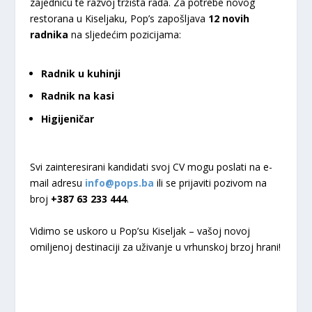
zajednicu te razvoj tržišta rada. Za potrebe novog
restorana u Kiseljaku, Pop’s zapošljava
12 novih
radnika
na sljedećim pozicijama:
Radnik u kuhinji
Radnik na kasi
Higijeničar
Svi zainteresirani kandidati svoj CV mogu poslati na e-
mail adresu
info@pops.ba
ili se prijaviti pozivom na
broj
+387 63 233 444
.
Vidimo se uskoro u Pop’su Kiseljak – vašoj novoj
omiljenoj destinaciji za uživanje u vrhunskoj brzoj hrani!