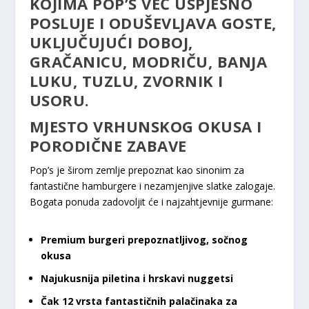
KOJIMA POP’S VEĆ USPJEŠNO
POSLUJE I ODUŠEVLJAVA GOSTE,
UKLJUČUJUĆI DOBOJ,
GRAČANICU, MODRIČU, BANJA
LUKU, TUZLU, ZVORNIK I
USORU.
MJESTO VRHUNSKOG OKUSA I
PORODIČNE ZABAVE
Pop’s je širom zemlje prepoznat kao sinonim za
fantastične hamburgere i nezamjenjive slatke zalogaje.
Bogata ponuda zadovoljit će i najzahtjevnije gurmane:
Premium burgeri prepoznatljivog, sočnog
okusa
Najukusnija piletina i hrskavi nuggetsi
Čak 12 vrsta fantastičnih palačinaka za