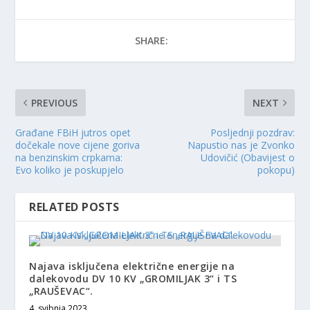
SHARE:
PREVIOUS
NEXT
Građane FBiH jutros opet
Posljednji pozdrav:
dočekale nove cijene goriva
Napustio nas je Zvonko
na benzinskim crpkama:
Udovičić (Obavijest o
Evo koliko je poskupjelo
pokopu)
RELATED POSTS
Najava isključena električne energije na
dalekovodu DV 10 KV „GROMILJAK 3“ i TS
„RAUŠEVAC“.
4. svibnja 2023.