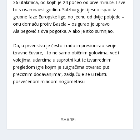
36 utakmica, od kojih je 24 počeo od prve minute. I sve
to s osamnaest godina. Salzburg je tijesno ispao iz
grupne faze Europske lige, no jednu od dvije pobjede –
onu domaću protiv Basela – osigurao je upravo
Alajbegović s dva pogotka. A ako je itko sumnjao.
Da, u prvenstvu je često i rado impresionirao svoje
izravne čuvare, i to ne samo običnim golovima, već i
volejima, udarcima u suprotni kut te izvanrednim
pregledom igre kojim je suigračima otvarao put
preciznim dodavanjima”, zaključuje se u tekstu
posvećenom mladom nogometašu.
SHARE: