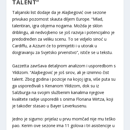
TALENT”
Talijanski list dodaje da je Alajbegović ove sezone
privukao pozornost skauta diljem Europe. “Mlad,
talentiran, igra objema nogama. Možda je sklon
driblingu, ali nedvojbeno se još razvija i potencijalno je
predodređen za veliku scenu. To se vidjelo sinoć u
Cardiffu, a Azzurri će to primijetiti i u utorak u
doigravanju za Svjetsko prvenstvo”, ističe se u tekstu.
Gazzetta završava detaljnom analizom i usporedbom s
Yildizom. “Alajbegović je još sirov, ali je iznimno čist
talent. Zbog godina i pozicije na kojoj igra, više puta su
ga uspoređivali s Kenanom Yildizom, dok su iz
Salzburga na svojim službenim kanalima njegove
kvalitete radije usporedili s onima Floriana Wirtza, koji
je također stasao u Bayer Leverkusenu.
Jedno je sigurno: prijelaz u prvu momčad nije mu teško
pao. Kerim ove sezone ima 11 golova i tri asistencije u