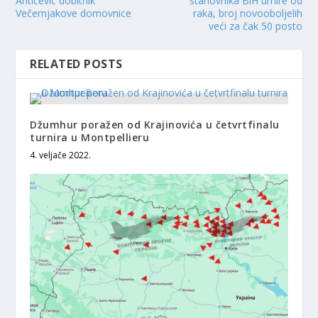
Antičević dobitnik
stanovnika BiH umire od
Večernjakove domovnice
raka, broj novooboljelih
veći za čak 50 posto
RELATED POSTS
Džumhur poražen od Krajinovića u četvrtfinalu
turnira u Montpellieru
4. veljače 2022.