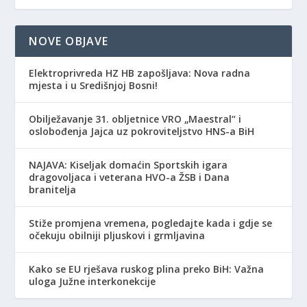
NOVE OBJAVE
Elektroprivreda HZ HB zapošljava: Nova radna
mjesta i u Središnjoj Bosni!
Obilježavanje 31. obljetnice VRO „Maestral“ i
oslobođenja Jajca uz pokroviteljstvo HNS-a BiH
NAJAVA: Kiseljak domaćin Sportskih igara
dragovoljaca i veterana HVO-a ŽSB i Dana
branitelja
Stiže promjena vremena, pogledajte kada i gdje se
očekuju obilniji pljuskovi i grmljavina
Kako se EU rješava ruskog plina preko BiH: Važna
uloga Južne interkonekcije