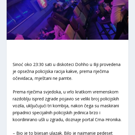
Sinoć oko 23:30 sati u diskoteci Dohho u Iliji provedena
je opsežna policijska racija kakve, prema riječima
očevidaca, mještani ne pamte.
Prema riječima svjedoka, u vrlo kratkom vremenskom
razdoblju ispred zgrade pojavio se veliki broj policijskih
vozila, uključujući tri kombija, nakon čega su maskirani
pripadnici specijalnih policijskih jedinica brzo i
koordinirano ušli u zgradu, doznaje portal Crna-Hronika.
– Bio je to bijesan ulazak. Bilo je najmanje pedeset