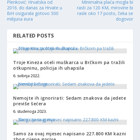
Plenković: Hrvatska od
Minimalna plaća mogla bi
2016. do danas za Hrvate u
rasti za 120 KM, mirovine bi
BiH osigurala gotovo 500
rasle oko 17 posto, čeka se
milijuna eura
dogovor
RELATED POSTS
Troje Kineza oteli muškarca u Brčkom pa tražili
otkupninu, policija ih uhapsila
6. svibnja 2022.
Nemojte ih ignorirati: Sedam znakova da jedete
previše šećera
6. studenoga 2023.
Samo za ovaj mjesec napisano 227.800 KM kazni
zbog cijena goriva