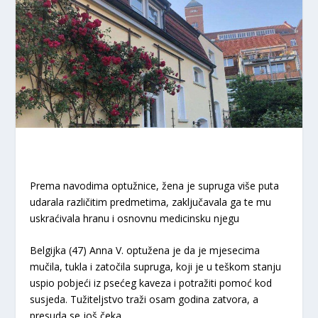
Prema navodima optužnice, žena je supruga više puta
udarala različitim predmetima, zaključavala ga te mu
uskraćivala hranu i osnovnu medicinsku njegu
Belgijka (47) Anna V. optužena je da je mjesecima
mučila, tukla i zatočila supruga, koji je u teškom stanju
uspio pobjeći iz psećeg kaveza i potražiti pomoć kod
susjeda. Tužiteljstvo traži osam godina zatvora, a
presuda se još čeka.