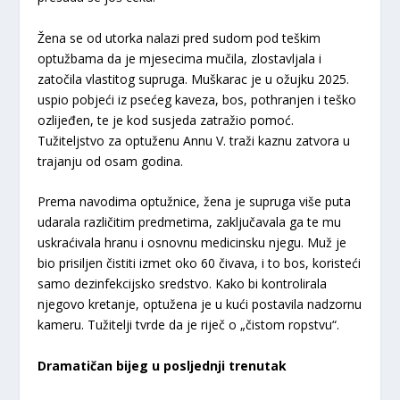
Žena se od utorka nalazi pred sudom pod teškim
optužbama da je mjesecima mučila, zlostavljala i
zatočila vlastitog supruga. Muškarac je u ožujku 2025.
uspio pobjeći iz psećeg kaveza, bos, pothranjen i teško
ozlijeđen, te je kod susjeda zatražio pomoć.
Tužiteljstvo za optuženu Annu V. traži kaznu zatvora u
trajanju od osam godina.
Prema navodima optužnice, žena je supruga više puta
udarala različitim predmetima, zaključavala ga te mu
uskraćivala hranu i osnovnu medicinsku njegu. Muž je
bio prisiljen čistiti izmet oko 60 čivava, i to bos, koristeći
samo dezinfekcijsko sredstvo. Kako bi kontrolirala
njegovo kretanje, optužena je u kući postavila nadzornu
kameru. Tužitelji tvrde da je riječ o „čistom ropstvu“.
Dramatičan bijeg u posljednji trenutak