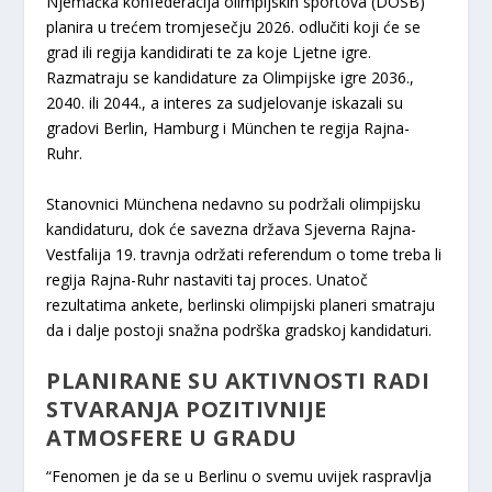
Njemačka konfederacija olimpijskih sportova (DOSB)
planira u trećem tromjesečju 2026. odlučiti koji će se
grad ili regija kandidirati te za koje Ljetne igre.
Razmatraju se kandidature za Olimpijske igre 2036.,
2040. ili 2044., a interes za sudjelovanje iskazali su
gradovi Berlin, Hamburg i München te regija Rajna-
Ruhr.
Stanovnici Münchena nedavno su podržali olimpijsku
kandidaturu, dok će savezna država Sjeverna Rajna-
Vestfalija 19. travnja održati referendum o tome treba li
regija Rajna-Ruhr nastaviti taj proces. Unatoč
rezultatima ankete, berlinski olimpijski planeri smatraju
da i dalje postoji snažna podrška gradskoj kandidaturi.
PLANIRANE SU AKTIVNOSTI RADI
STVARANJA POZITIVNIJE
ATMOSFERE U GRADU
“Fenomen je da se u Berlinu o svemu uvijek raspravlja