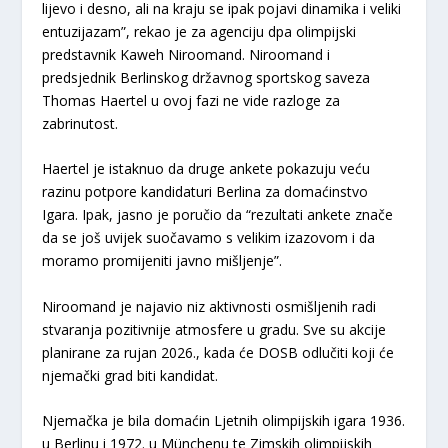
lijevo i desno, ali na kraju se ipak pojavi dinamika i veliki
entuzijazam”, rekao je za agenciju dpa olimpijski
predstavnik Kaweh Niroomand. Niroomand i
predsjednik Berlinskog državnog sportskog saveza
Thomas Haertel u ovoj fazi ne vide razloge za
zabrinutost.
Haertel je istaknuo da druge ankete pokazuju veću
razinu potpore kandidaturi Berlina za domaćinstvo
Igara. Ipak, jasno je poručio da “rezultati ankete znače
da se još uvijek suočavamo s velikim izazovom i da
moramo promijeniti javno mišljenje”.
Niroomand je najavio niz aktivnosti osmišljenih radi
stvaranja pozitivnije atmosfere u gradu. Sve su akcije
planirane za rujan 2026., kada će DOSB odlučiti koji će
njemački grad biti kandidat.
Njemačka je bila domaćin Ljetnih olimpijskih igara 1936.
u Berlinu i 1972. u Münchenu te Zimskih olimpijskih