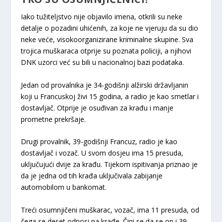
Iako tužiteljstvo nije objavilo imena, otkrili su neke
detalje o pozadini uhićenih, za koje ne vjeruju da su dio
neke veće, visokoorganizirane kriminalne skupine. Sva
trojica muškaraca otprije su poznata policiji, a njihovi
DNK uzorci već su bili u nacionalnoj bazi podataka.
Jedan od provalnika je 34-godišnji alžirski državljanin
koji u Francuskoj živi 15 godina, a radio je kao smetlar i
dostavljač. Otprije je osuđivan za krađu i manje
prometne prekršaje.
Drugi provalnik, 39-godišnji Francuz, radio je kao
dostavljač i vozač. U svom dosjeu ima 15 presuda,
uključujući dvije za krađu. Tijekom ispitivanja priznao je
da je jedna od tih krađa uključivala zabijanje
automobilom u bankomat.
Treći osumnjičeni muškarac, vozač, ima 11 presuda, od
čega se deset odnosi na krađe. Čini se da se on i 39-