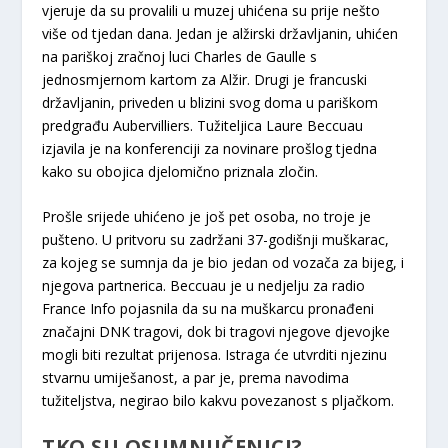
vjeruje da su provalili u muzej uhićena su prije nešto
više od tjedan dana. Jedan je alžirski državljanin, uhićen
na pariškoj zračnoj luci Charles de Gaulle s
jednosmjernom kartom za Alžir. Drugi je francuski
državljanin, priveden u blizini svog doma u pariškom
predgrađu Aubervilliers. Tužiteljica Laure Beccuau
izjavila je na konferenciji za novinare prošlog tjedna
kako su obojica djelomično priznala zločin.
Prošle srijede uhićeno je još pet osoba, no troje je
pušteno. U pritvoru su zadržani 37-godišnji muškarac,
za kojeg se sumnja da je bio jedan od vozača za bijeg, i
njegova partnerica. Beccuau je u nedjelju za radio
France Info pojasnila da su na muškarcu pronađeni
značajni DNK tragovi, dok bi tragovi njegove djevojke
mogli biti rezultat prijenosa. Istraga će utvrditi njezinu
stvarnu umiješanost, a par je, prema navodima
tužiteljstva, negirao bilo kakvu povezanost s pljačkom.
TKO SU OSUMNJIČENICI?