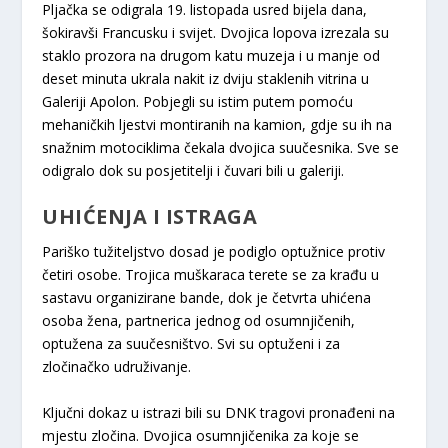
Pljačka se odigrala 19. listopada usred bijela dana,
šokiravši Francusku i svijet. Dvojica lopova izrezala su
staklo prozora na drugom katu muzeja i u manje od
deset minuta ukrala nakit iz dviju staklenih vitrina u
Galeriji Apolon. Pobjegli su istim putem pomoću
mehaničkih ljestvi montiranih na kamion, gdje su ih na
snažnim motociklima čekala dvojica suučesnika. Sve se
odigralo dok su posjetitelji i čuvari bili u galeriji.
UHIĆENJA I ISTRAGA
Pariško tužiteljstvo dosad je podiglo optužnice protiv
četiri osobe. Trojica muškaraca terete se za krađu u
sastavu organizirane bande, dok je četvrta uhićena
osoba žena, partnerica jednog od osumnjičenih,
optužena za suučesništvo. Svi su optuženi i za
zločinačko udruživanje.
Ključni dokaz u istrazi bili su DNK tragovi pronađeni na
mjestu zločina. Dvojica osumnjičenika za koje se