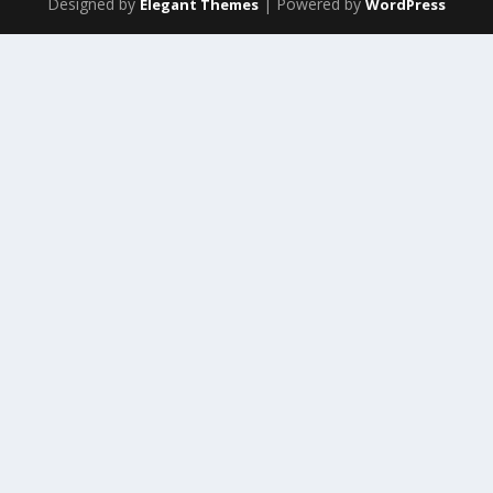
Designed by
| Powered by
Elegant Themes
WordPress