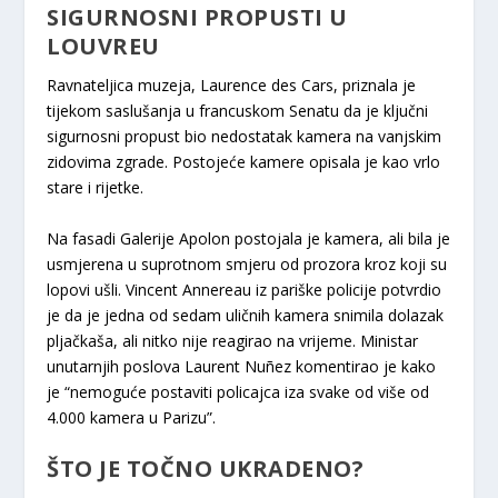
SIGURNOSNI PROPUSTI U
LOUVREU
Ravnateljica muzeja, Laurence des Cars, priznala je
tijekom saslušanja u francuskom Senatu da je ključni
sigurnosni propust bio nedostatak kamera na vanjskim
zidovima zgrade. Postojeće kamere opisala je kao vrlo
stare i rijetke.
Na fasadi Galerije Apolon postojala je kamera, ali bila je
usmjerena u suprotnom smjeru od prozora kroz koji su
lopovi ušli. Vincent Annereau iz pariške policije potvrdio
je da je jedna od sedam uličnih kamera snimila dolazak
pljačkaša, ali nitko nije reagirao na vrijeme. Ministar
unutarnjih poslova Laurent Nuñez komentirao je kako
je “nemoguće postaviti policajca iza svake od više od
4.000 kamera u Parizu”.
ŠTO JE TOČNO UKRADENO?