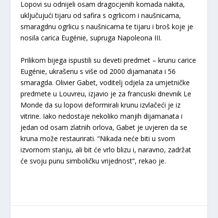
Lopovi su odnijeli osam dragocjenih komada nakita,
uključujući tijaru od safira s ogrlicom i naušnicama,
smaragdnu ogrlicu s naušnicama te tijaru i broš koje je
nosila carica Eugénie, supruga Napoleona III.
Prilikom bijega ispustili su deveti predmet – krunu carice
Eugénie, ukrašenu s više od 2000 dijamanata i 56
smaragda. Olivier Gabet, voditelj odjela za umjetničke
predmete u Louvreu, izjavio je za francuski dnevnik Le
Monde da su lopovi deformirali krunu izvlačeći je iz
vitrine. Iako nedostaje nekoliko manjih dijamanata i
jedan od osam zlatnih orlova, Gabet je uvjeren da se
kruna može restaurirati. “Nikada neće biti u svom
izvornom stanju, ali bit će vrlo blizu i, naravno, zadržat
će svoju punu simboličku vrijednost”, rekao je.