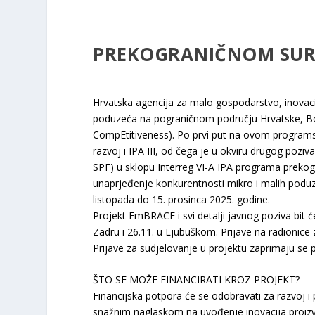
PREKOGRANIČNOM SURA
Hrvatska agencija za malo gospodarstvo, inovacij
poduzeća na pograničnom području Hrvatske, B
CompEtitiveness). Po prvi put na ovom programs
razvoj i IPA III, od čega je u okviru drugog pozi
SPF) u sklopu Interreg VI-A IPA programa prekogr
unaprjeđenje konkurentnosti mikro i malih poduz
listopada do 15. prosinca 2025. godine.
Projekt EmBRACE i svi detalji javnog poziva bit ć
Zadru i 26.11. u Ljubuškom. Prijave na radionic
Prijave za sudjelovanje u projektu zaprimaju se 
ŠTO SE MOŽE FINANCIRATI KROZ PROJEKT?
Financijska potpora će se odobravati za razvoj i
snažnim naglaskom na uvođenje inovacija proizvod