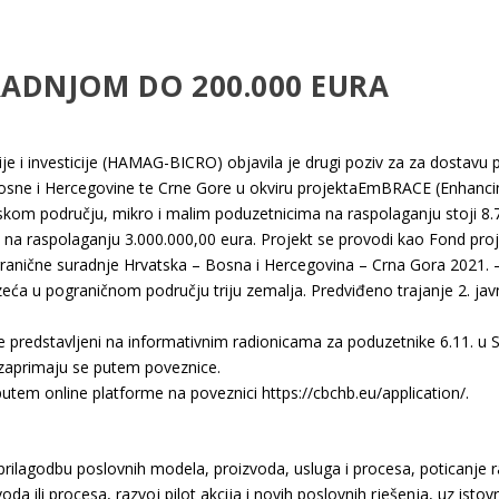
DNJOM DO 200.000 EURA
e i investicije (HAMAG-BICRO) objavila je drugi poziv za za dostavu p
osne i Hercegovine te Crne Gore u okviru projektaEmBRACE (Enhanc
kom području, mikro i malim poduzetnicima na raspolaganju stoji 8.7
va na raspolaganju 3.000.000,00 eura. Projekt se provodi kao Fond proj
anične suradnje Hrvatska – Bosna i Hercegovina – Crna Gora 2021. – 20
eća u pograničnom području triju zemalja. Predviđeno trajanje 2. ja
e predstavljeni na informativnim radionicama za poduzetnike 6.11. u Sis
e zaprimaju se putem poveznice.
putem online platforme na poveznici https://cbchb.eu/application/.
 prilagodbu poslovnih modela, proizvoda, usluga i procesa, poticanje r
a ili procesa, razvoj pilot akcija i novih poslovnih rješenja, uz is