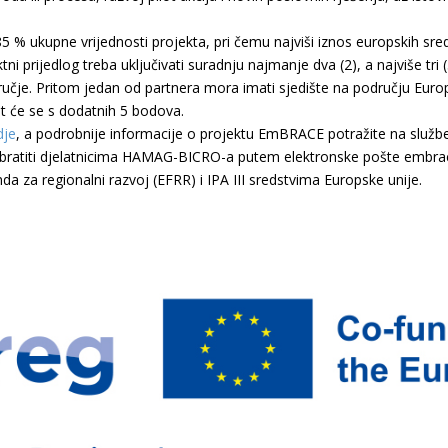
5 % ukupne vrijednosti projekta, pri čemu najviši iznos europskih sr
tni prijedlog treba uključivati suradnju najmanje dva (2), a najviše tr
ručje. Pritom jedan od partnera mora imati sjedište na području Europs
t će se s dodatnih 5 bodova.
dje
, a podrobnije informacije o projektu EmBRACE potražite na sl
 obratiti djelatnicima HAMAG-BICRO-a putem elektronske pošte embr
a za regionalni razvoj (EFRR) i IPA III sredstvima Europske unije.