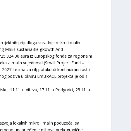
rojektnih prijedloga suradnje mikro i malih
ing MSEs sustainaBle gRowth And
25.324,36 eura iz Europskog fonda za regionalni
ekata malih vrijednosti (Small Project Fund –
27. te ima za cilj potaknuti kontinuirani rast i
vnog poziva u okviru EmBRACE projekta je od 1.
ku, 11.11. u Vitezu, 17.11. u Podgorici, 25.11. u
azvoja lokalnih mikro i malih poduzeća, sa
tovremeno unaprjeđenje njihove prekogranične