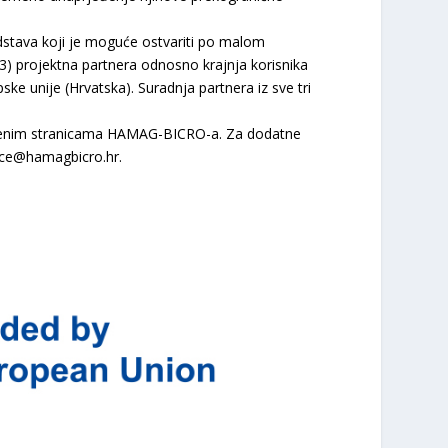
edstava koji je moguće ostvariti po malom
i (3) projektna partnera odnosno krajnja korisnika
ke unije (Hrvatska). Suradnja partnera iz sve tri
užbenim stranicama HAMAG-BICRO-a. Za dodatne
ace@hamagbicro.hr.