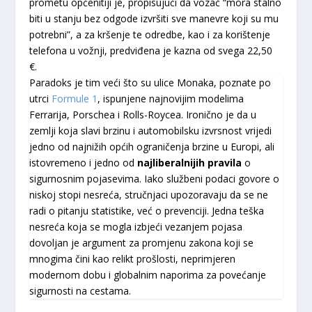
prometu općenitiji je, propisujući da vozač “mora stalno
biti u stanju bez odgode izvršiti sve manevre koji su mu
potrebni”, a za kršenje te odredbe, kao i za korištenje
telefona u vožnji, predviđena je kazna od svega 22,50
€.
Paradoks je tim veći što su ulice Monaka, poznate po
utrci
Formule 1
, ispunjene najnovijim modelima
Ferrarija, Porschea i Rolls-Roycea. Ironično je da u
zemlji koja slavi brzinu i automobilsku izvrsnost vrijedi
jedno od najnižih općih ograničenja brzine u Europi, ali
istovremeno i jedno od
najliberalnijih pravila
o
sigurnosnim pojasevima. Iako službeni podaci govore o
niskoj stopi nesreća, stručnjaci upozoravaju da se ne
radi o pitanju statistike, već o prevenciji. Jedna teška
nesreća koja se mogla izbjeći vezanjem pojasa
dovoljan je argument za promjenu zakona koji se
mnogima čini kao relikt prošlosti, neprimjeren
modernom dobu i globalnim naporima za povećanje
sigurnosti na cestama.