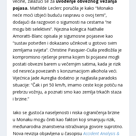
većine, zalažući se za
uvođenje obveznog vezanja
pojasa.
Mathilde Leclerc poručila je kako “Monako
neće moći izbjeći buduću raspravu o ovoj temi”,
dodajući da razgovori o sigurnosti na cestama “ne
mogu biti selektivni”. Njezina kolegica Nathalie
Amoratti-Blanc opisala je sigurnosne pojaseve kao
“sustav potvrđen i dokazano učinkovit u gotovo svim
zemljama svijeta”. Christine Pasquier-Ciulla predložila je
kompromisno rješenje prema kojem bi pojasevi mogli
postati obvezni barem u večernjim satima, kada je rizik
od nesreća povezanih s konzumacijom alkohola veći.
Vijećnica Jade Aureglia dodatno je naglasila paradoks
situacije: “Čak i pri 50 km/h, imamo ceste koje potiču na
prebrzu vožnju, a poznati smo kao zemlja trkaćih staza
i brzine.”
Iako se gustoća naseljenosti i niska ograničenja brzine
u Monaku mogu činiti kao faktori koji smanjuju rizik,
međunarodna znanstvena istraživanja govore suprotno.
Nova revizija objavljena u časopisu
Accident Analysis &