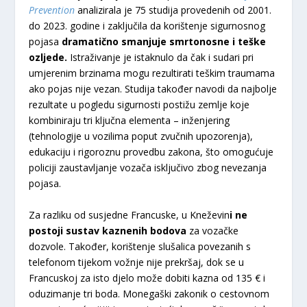
Prevention
analizirala je 75 studija provedenih od 2001.
do 2023. godine i zaključila da korištenje sigurnosnog
pojasa
dramatično smanjuje smrtonosne i teške
ozljede.
Istraživanje je istaknulo da čak i sudari pri
umjerenim brzinama mogu rezultirati teškim traumama
ako pojas nije vezan. Studija također navodi da najbolje
rezultate u pogledu sigurnosti postižu zemlje koje
kombiniraju tri ključna elementa – inženjering
(tehnologije u vozilima poput zvučnih upozorenja),
edukaciju i rigoroznu provedbu zakona, što omogućuje
policiji zaustavljanje vozača isključivo zbog nevezanja
pojasa.
Za razliku od susjedne Francuske, u Kneževin
i ne
postoji sustav kaznenih bodova
za vozačke
dozvole. Također, korištenje slušalica povezanih s
telefonom tijekom vožnje nije prekršaj, dok se u
Francuskoj za isto djelo može dobiti kazna od 135 € i
oduzimanje tri boda. Monegaški zakonik o cestovnom