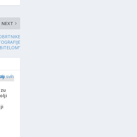
NEXT
 OBRTNIKE
TOGRAFIJE
BITELOM“
azu
olji
ji