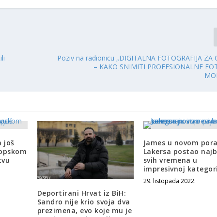
li
Poziv na radionicu „DIGITALNA FOTOGRAFIJA ZA
– KAKO SNIMITI PROFESIONALNE FO
MO
 još
James u novom por
ropskom
Lakersa postao najb
tvu
svih vremena u
impresivnoj kategori
29. listopada 2022.
Deportirani Hrvat iz BiH:
Sandro nije krio svoja dva
prezimena, evo koje mu je