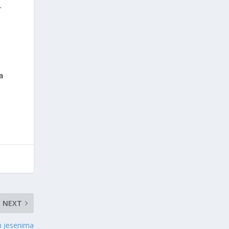
.
a
NEXT
m jesenima