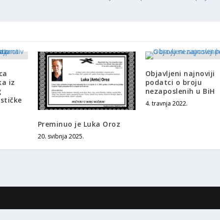
ca
Objavljeni najnoviji
ka iz
podatci o broju
g
nezaposlenih u BiH
stičke
4. travnja 2022.
Preminuo je Luka Oroz
20. svibnja 2025.