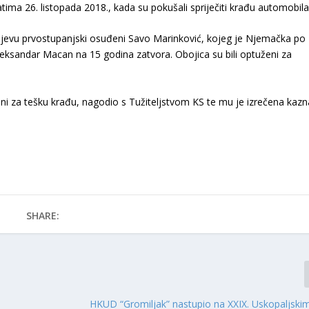
atima 26. listopada 2018., kada su pokušali spriječiti krađu automobila
jevu prvostupanjski osuđeni Savo Marinković, kojeg je Njemačka po
 Aleksandar Macan na 15 godina zatvora. Obojica su bili optuženi za
i za tešku krađu, nagodio s Tužiteljstvom KS te mu je izrečena kazn
SHARE:
HKUD “Gromiljak” nastupio na XXIX. Uskopaljski