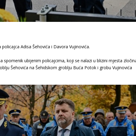
 policajca Adisa Šehovića i Davora Vujinovića.
 spomenik ubijenim policajcima, koji se nalazi u blizini mjesta zločin
groblju Šehovića na Šehidskom groblju Buća Potok i grobu Vujinovića