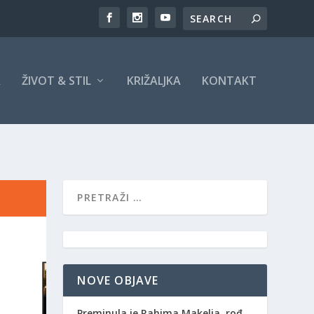
A
ŽIVOT & STIL
KRIŽALJKA
KONTAKT
NOVE OBJAVE
Preminula je Rahima Makelja, rođ.