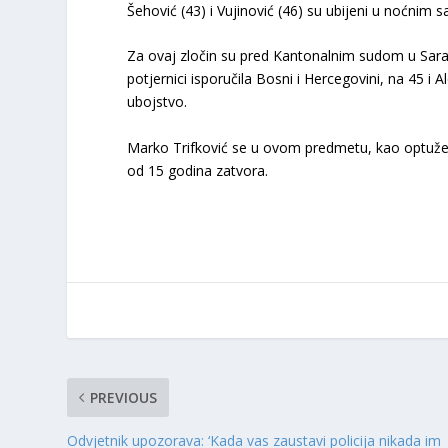
Šehović (43) i Vujinović (46) su ubijeni u noćnim s
Za ovaj zločin su pred Kantonalnim sudom u Sara
potjernici isporučila Bosni i Hercegovini, na 45 i
ubojstvo.
Marko Trifković se u ovom predmetu, kao optužen
od 15 godina zatvora.
PREVIOUS
Odvjetnik upozorava: ‘Kada vas zaustavi policija nikada im