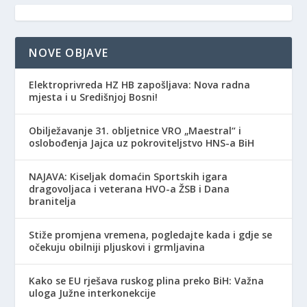
NOVE OBJAVE
Elektroprivreda HZ HB zapošljava: Nova radna
mjesta i u Središnjoj Bosni!
Obilježavanje 31. obljetnice VRO „Maestral“ i
oslobođenja Jajca uz pokroviteljstvo HNS-a BiH
NAJAVA: Kiseljak domaćin Sportskih igara
dragovoljaca i veterana HVO-a ŽSB i Dana
branitelja
Stiže promjena vremena, pogledajte kada i gdje se
očekuju obilniji pljuskovi i grmljavina
Kako se EU rješava ruskog plina preko BiH: Važna
uloga Južne interkonekcije