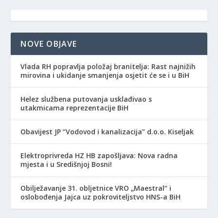
NOVE OBJAVE
Vlada RH popravlja položaj branitelja: Rast najnižih
mirovina i ukidanje smanjenja osjetit će se i u BiH
Helez službena putovanja usklađivao s
utakmicama reprezentacije BiH
Obavijest JP “Vodovod i kanalizacija” d.o.o. Kiseljak
Elektroprivreda HZ HB zapošljava: Nova radna
mjesta i u Središnjoj Bosni!
Obilježavanje 31. obljetnice VRO „Maestral“ i
oslobođenja Jajca uz pokroviteljstvo HNS-a BiH