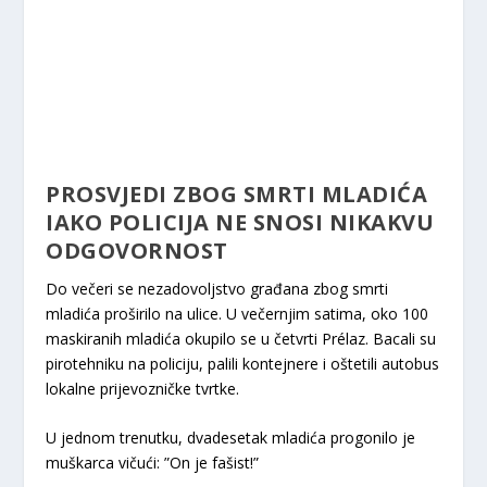
PROSVJEDI ZBOG SMRTI MLADIĆA
IAKO POLICIJA NE SNOSI NIKAKVU
ODGOVORNOST
Do večeri se nezadovoljstvo građana zbog smrti
mladića proširilo na ulice. U večernjim satima, oko 100
maskiranih mladića okupilo se u četvrti Prélaz. Bacali su
pirotehniku na policiju, palili kontejnere i oštetili autobus
lokalne prijevozničke tvrtke.
U jednom trenutku, dvadesetak mladića progonilo je
muškarca vičući: ”On je fašist!”