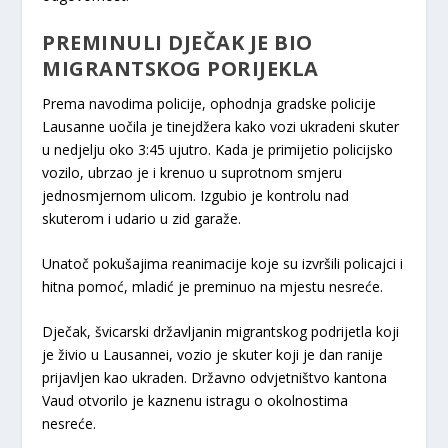
PREMINULI DJEČAK JE BIO
MIGRANTSKOG PORIJEKLA
Prema navodima policije, ophodnja gradske policije
Lausanne uočila je tinejdžera kako vozi ukradeni skuter
u nedjelju oko 3:45 ujutro. Kada je primijetio policijsko
vozilo, ubrzao je i krenuo u suprotnom smjeru
jednosmjernom ulicom. Izgubio je kontrolu nad
skuterom i udario u zid garaže.
Unatoč pokušajima reanimacije koje su izvršili policajci i
hitna pomoć, mladić je preminuo na mjestu nesreće.
Dječak, švicarski državljanin migrantskog podrijetla koji
je živio u Lausannei, vozio je skuter koji je dan ranije
prijavljen kao ukraden. Državno odvjetništvo kantona
Vaud otvorilo je kaznenu istragu o okolnostima
nesreće.