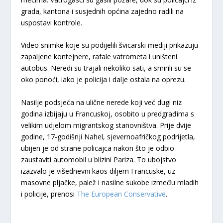
grada, kantona i susjednih općina zajedno radili na
uspostavi kontrole.
Video snimke koje su podijelili švicarski mediji prikazuju
zapaljene kontejnere, rafale vatrometa i uništeni
autobus. Neredi su trajali nekoliko sati, a smirili su se
oko ponoći, iako je policija i dalje ostala na oprezu.
Nasilje podsjeća na ulične nerede koji već dugi niz
godina izbijaju u Francuskoj, osobito u predgrađima s
velikim udjelom migrantskog stanovništva. Prije dvije
godine, 17-godišnji Nahel, sjevernoafričkog podrijetla,
ubijen je od strane policajca nakon što je odbio
zaustaviti automobil u blizini Pariza. To ubojstvo
izazvalo je višednevni kaos diljem Francuske, uz
masovne pljačke, palež i nasilne sukobe između mladih
i policije, prenosi
The European Conservative
.