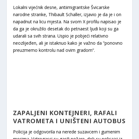
Lokalni vijećnik desne, antiimigrantske Švicarske
narodne stranke, Thibault Schaller, izjavio je da je i on
napadnut na licu mjesta. Na svom X profilu napisao je
da ga je okružilo desetak do petnaest ljudi koji su ga
udarali sa svih strana. Uspio je pobjeći relativno
neozlijeđen, ali je istaknuo kako je važno da ”ponovno
preuzmemo kontrolu nad ovim gradom”.
ZAPALJENI KONTEJNERI, RAFALI
VATROMETA I UNIŠTENI AUTOBUS
Policija je odgovorila na nerede suzavcem i gumenim
mecima. Vatrogasci su gasili požare, dok su policajci iz