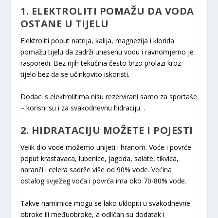
1. ELEKTROLITI POMAŽU DA VODA
OSTANE U TIJELU
Elektroliti poput natrija, kalija, magnezija i klorida
pomažu tijelu da zadrži unesenu vodu i ravnomjerno je
rasporedi. Bez njih tekućina često brzo prolazi kroz
tijelo bez da se učinkovito iskoristi.
Dodaci s elektrolitima nisu rezervirani samo za sportaše
– korisni su i za svakodnevnu hidraciju. .
2. HIDRATACIJU MOŽETE I POJESTI
Velik dio vode možemo unijeti i hranom. Voće i povrće
poput krastavaca, lubenice, jagoda, salate, tikvica,
naranči i celera sadrže više od 90% vode. Većina
ostalog svježeg voća i povrća ima oko 70-80% vode.
Takve namirnice mogu se lako uklopiti u svakodnevne
obroke ili međuobroke, a odličan su dodatak i