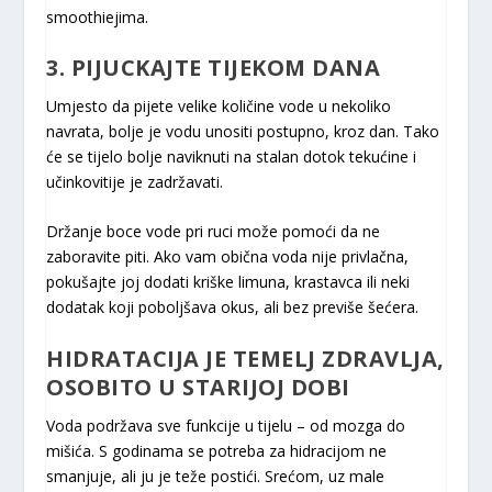
smoothiejima.
3. PIJUCKAJTE TIJEKOM DANA
Umjesto da pijete velike količine vode u nekoliko
navrata, bolje je vodu unositi postupno, kroz dan. Tako
će se tijelo bolje naviknuti na stalan dotok tekućine i
učinkovitije je zadržavati.
Držanje boce vode pri ruci može pomoći da ne
zaboravite piti. Ako vam obična voda nije privlačna,
pokušajte joj dodati kriške limuna, krastavca ili neki
dodatak koji poboljšava okus, ali bez previše šećera.
HIDRATACIJA JE TEMELJ ZDRAVLJA,
OSOBITO U STARIJOJ DOBI
Voda podržava sve funkcije u tijelu – od mozga do
mišića. S godinama se potreba za hidracijom ne
smanjuje, ali ju je teže postići. Srećom, uz male