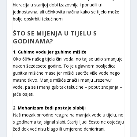
hidracija u starijoj dobi izazovnija i ponudili tri
jednostavna, ali učinkovita načina kako se tijelo može
bolje opskrbiti tekućinom.
ŠTO SE MIJENJA U TIJELU S
GODINAMA?
1. Gubimo vodu jer gubimo mišiće
Oko 60% našeg tijela čini voda, no taj se udio smanjuje
nakon šezdesete godine. To je uglavnom posljedica
gubitka mišićne mase jer mišići sadrže više vode nego
masno tkivo. Manje mišića znači i manju „rezervu“
vode, pa se i manji gubitak tekućine – poput znojenja –
jače osjeti.
2. Mehanizam žeđi postaje slabiji
Naš mozak prirodno reagira na manjak vode u tijelu, no
s godinama taj signal slabi. Stariji ljudi često ne osjećaju
žeđ dok već nisu blago ili umjereno dehidrirani.