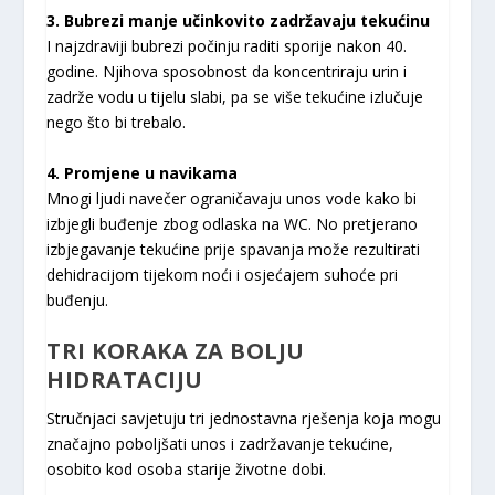
3. Bubrezi manje učinkovito zadržavaju tekućinu
I najzdraviji bubrezi počinju raditi sporije nakon 40.
godine. Njihova sposobnost da koncentriraju urin i
zadrže vodu u tijelu slabi, pa se više tekućine izlučuje
nego što bi trebalo.
4. Promjene u navikama
Mnogi ljudi navečer ograničavaju unos vode kako bi
izbjegli buđenje zbog odlaska na WC. No pretjerano
izbjegavanje tekućine prije spavanja može rezultirati
dehidracijom tijekom noći i osjećajem suhoće pri
buđenju.
TRI KORAKA ZA BOLJU
HIDRATACIJU
Stručnjaci savjetuju tri jednostavna rješenja koja mogu
značajno poboljšati unos i zadržavanje tekućine,
osobito kod osoba starije životne dobi.