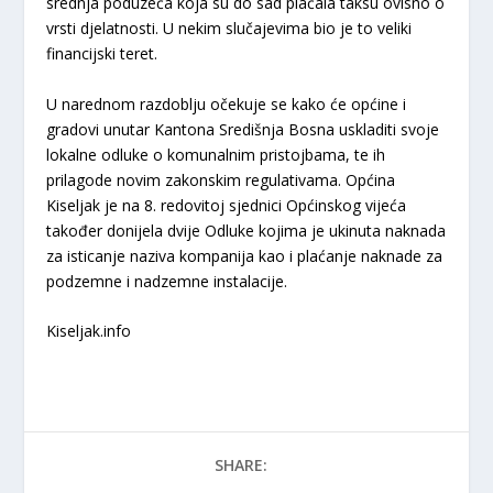
srednja poduzeća koja su do sad plaćala taksu ovisno o
vrsti djelatnosti. U nekim slučajevima bio je to veliki
financijski teret.
U narednom razdoblju očekuje se kako će općine i
gradovi unutar Kantona Središnja Bosna uskladiti svoje
lokalne odluke o komunalnim pristojbama, te ih
prilagode novim zakonskim regulativama. Općina
Kiseljak je na 8. redovitoj sjednici Općinskog vijeća
također donijela dvije Odluke kojima je ukinuta naknada
za isticanje naziva kompanija kao i plaćanje naknade za
podzemne i nadzemne instalacije.
Kiseljak.info
SHARE: