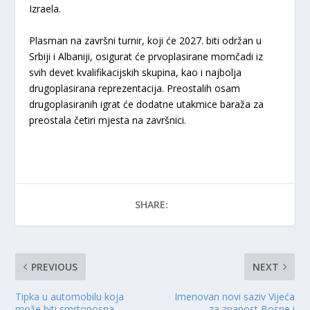
Izraela.
Plasman na završni turnir, koji će 2027. biti održan u
Srbiji i Albaniji, osigurat će prvoplasirane momčadi iz
svih devet kvalifikacijskih skupina, kao i najbolja
drugoplasirana reprezentacija. Preostalih osam
drugoplasiranih igrat će dodatne utakmice baraža za
preostala četiri mjesta na završnici.
SHARE:
PREVIOUS
NEXT
Tipka u automobilu koja
Imenovan novi saziv Vijeća
može biti smrtonosna,
za znanost Bosne i