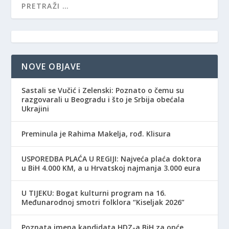
NOVE OBJAVE
Sastali se Vučić i Zelenski: Poznato o čemu su
razgovarali u Beogradu i što je Srbija obećala
Ukrajini
Preminula je Rahima Makelja, rođ. Klisura
USPOREDBA PLAĆA U REGIJI: Najveća plaća doktora
u BiH 4.000 KM, a u Hrvatskoj najmanja 3.000 eura
​U TIJEKU: Bogat kulturni program na 16.
Međunarodnoj smotri folklora “Kiseljak 2026”
Poznata imena kandidata HDZ-a BiH za opće