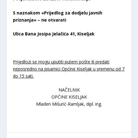
S naznakom «Prijedlog za dodjelu javnih
priznanja» – ne otvarati
Ulica Bana Josipa Jelačića 41, Kiseljak
Prijedlozi se mogu uputiti putem pošte ili predati
neposredno na pisarnici Općine Kiseljak u vremenu od 7
do 15 sati.
NAČELNIK
OPĆINE KISELJAK
Mladen Mišurić-Ramljak, dipl. ing.