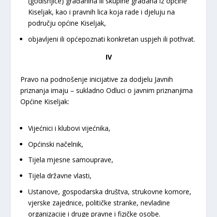
(godišnjice) građanina ili skupine građana iz općine
Kiseljak, kao i pravnih lica koja rade i djeluju na
području općine Kiseljak,
objavljeni ili općepoznati konkretan uspjeh ili pothvat.
IV
Pravo na podnošenje inicijative za dodjelu Javnih
priznanja imaju – sukladno Odluci o javnim priznanjima
Općine Kiseljak:
Vijećnici i klubovi vijećnika,
Općinski načelnik,
Tijela mjesne samouprave,
Tijela državne vlasti,
Ustanove, gospodarska društva, strukovne komore,
vjerske zajednice, političke stranke, nevladine
organizacije i druge pravne i fizičke osobe.