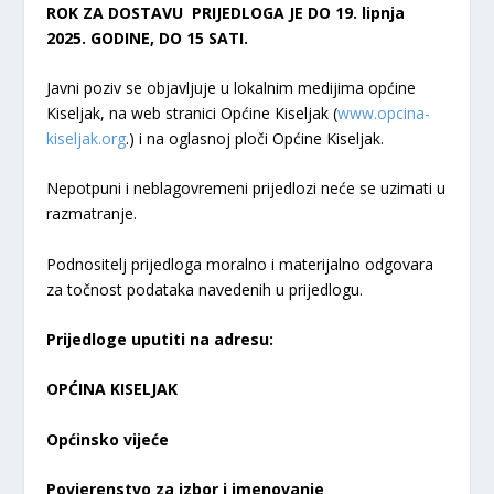
ROK ZA DOSTAVU PRIJEDLOGA JE DO 19. lipnja
2025. GODINE, DO 15 SATI.
Javni poziv se objavljuje u lokalnim medijima općine
Kiseljak, na web stranici Općine Kiseljak (
www.opcina-
kiseljak.org
.) i na oglasnoj ploči Općine Kiseljak.
Nepotpuni i neblagovremeni prijedlozi neće se uzimati u
razmatranje.
Podnositelj prijedloga moralno i materijalno odgovara
za točnost podataka navedenih u prijedlogu.
Prijedloge uputiti na adresu:
OPĆINA KISELJAK
Općinsko vijeće
Povjerenstvo za izbor i imenovanje