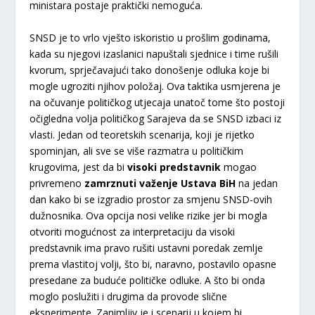
ministara postaje praktički nemoguća.
SNSD je to vrlo vješto iskoristio u prošlim godinama,
kada su njegovi izaslanici napuštali sjednice i time rušili
kvorum, sprječavajući tako donošenje odluka koje bi
mogle ugroziti njihov položaj. Ova taktika usmjerena je
na očuvanje političkog utjecaja unatoč tome što postoji
očigledna volja političkog Sarajeva da se SNSD izbaci iz
vlasti. Jedan od teoretskih scenarija, koji je rijetko
spominjan, ali sve se više razmatra u političkim
krugovima, jest da bi
visoki predstavnik
mogao
privremeno
zamrznuti važenje Ustava BiH
na jedan
dan kako bi se izgradio prostor za smjenu SNSD-ovih
dužnosnika. Ova opcija nosi velike rizike jer bi mogla
otvoriti mogućnost za interpretaciju da visoki
predstavnik ima pravo rušiti ustavni poredak zemlje
prema vlastitoj volji, što bi, naravno, postavilo opasne
presedane za buduće političke odluke. A što bi onda
moglo poslužiti i drugima da provode slične
eksperimente. Zanimljiv je i scenarij u kojem bi