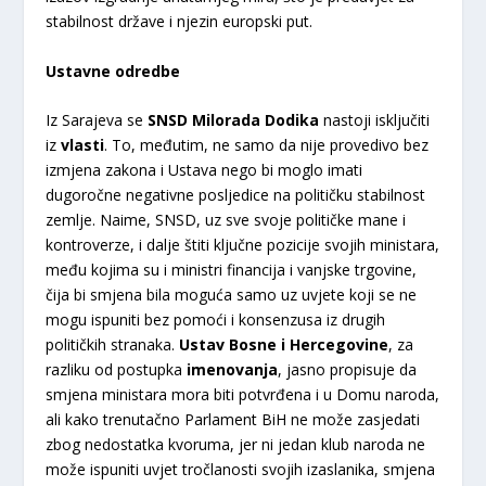
stabilnost države i njezin europski put.
Ustavne odredbe
Iz Sarajeva se
SNSD Milorada Dodika
nastoji isključiti
iz
vlasti
. To, međutim, ne samo da nije provedivo bez
izmjena zakona i Ustava nego bi moglo imati
dugoročne negativne posljedice na političku stabilnost
zemlje. Naime, SNSD, uz sve svoje političke mane i
kontroverze, i dalje štiti ključne pozicije svojih ministara,
među kojima su i ministri financija i vanjske trgovine,
čija bi smjena bila moguća samo uz uvjete koji se ne
mogu ispuniti bez pomoći i konsenzusa iz drugih
političkih stranaka.
Ustav Bosne i Hercegovine
, za
razliku od postupka
imenovanja
, jasno propisuje da
smjena ministara mora biti potvrđena i u Domu naroda,
ali kako trenutačno Parlament BiH ne može zasjedati
zbog nedostatka kvoruma, jer ni jedan klub naroda ne
može ispuniti uvjet tročlanosti svojih izaslanika, smjena