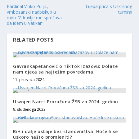
Kardinal Vinko Puljić,
Lijepa priča s Uskrsnog
vrhbosanski nadbiskup u
turnira!
miru: ‘Zdravlje me sprečava
da idem u Vatikan’
RELATED POSTS
Gavrankapetanović o TikTok izazovu: Dolaze
nam djeca sa najtežim povredama
11. prosinca 2024.
Usvojen Nacrt Proračuna ŽSB za 2024. godinu
9. studenoga 2023.
BiH i dalje ostaje bez stanovništva: Hoće li se
uskoro našto promjeniti?