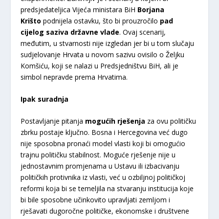
predsjedateljica Vijeća ministara BiH
Borjana
Krišto
podnijela ostavku, što bi prouzročilo
pad
cijelog saziva državne vlade
. Ovaj scenarij,
međutim, u stvarnosti nije izgledan jer bi u tom slučaju
sudjelovanje Hrvata u novom sazivu ovisilo o Željku
Komšiću, koji se nalazi u Predsjedništvu BiH, ali je
simbol nepravde prema Hrvatima.
Ipak suradnja
Postavljanje pitanja
mogućih rješenja
za ovu političku
zbrku postaje ključno. Bosna i Hercegovina već dugo
nije sposobna pronaći model vlasti koji bi omogućio
trajnu političku stabilnost. Moguće rješenje nije u
jednostavnim promjenama u Ustavu ili izbacivanju
političkih protivnika iz vlasti, već u ozbiljnoj političkoj
reformi koja bi se temeljila na stvaranju institucija koje
bi bile sposobne učinkovito upravljati zemljom i
rješavati dugoročne političke, ekonomske i društvene