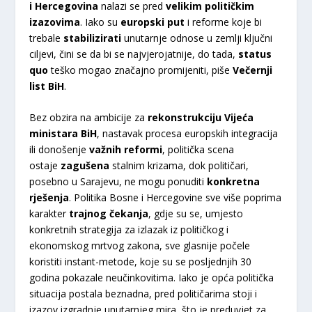
i Hercegovina
nalazi se pred
velikim političkim
izazovima
. Iako su
europski put
i reforme koje bi
trebale
stabilizirati
unutarnje odnose u zemlji ključni
ciljevi, čini se da bi se najvjerojatnije, do tada,
status
quo
teško mogao značajno promijeniti, piše
Večernji
list BiH
.
Bez obzira na ambicije za
rekonstrukciju Vijeća
ministara BiH
, nastavak procesa europskih integracija
ili donošenje
važnih reformi
, politička scena
ostaje
zagušena
stalnim krizama, dok političari,
posebno u Sarajevu, ne mogu ponuditi
konkretna
rješenja
. Politika Bosne i Hercegovine sve više poprima
karakter
trajnog čekanja
, gdje su se, umjesto
konkretnih strategija za izlazak iz političkog i
ekonomskog mrtvog zakona, sve glasnije počele
koristiti instant-metode, koje su se posljednjih 30
godina pokazale neučinkovitima. Iako je opća politička
situacija postala beznadna, pred političarima stoji i
izazov izgradnje unutarnjeg mira, što je preduvjet za