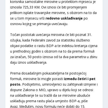
korisnika samostalne mirovine u proteklom mjesecu je
iznosila 725,33 KM. Ovi iznosi će biti promijenjeni
prilikom isplate travanjske mirovine, s obzirom na to da
se u tom mjesecu vrši
redovno usklađivanje
po
osnovu kojeg se primanja uvećavaju.
Točan postotak uvećanja mirovina će biti poznat 31.
ožujka, kada Federalni zavod za statistiku službeno
objavi podatke o rastu BDP-a te indeksu kretanja cijena
u prethodnoj godini s obzirom na to da prema formuli
za izračun, 50 posto iznosa od ta dva parametra u zbiru
daju iznos usklađivanja.
Prema dosadašnjim pokazateljima te postojećoj
formuli, mirovine bi mogle porasti
između četiri i pet
posto.
Podsjetimo, umirovljenici su zahtijevali izmjene i
dopune Zakona o MIO, upravo u dijelu koji se odnosi
na usklađivanje te su tražili da se mirovine ubuduće
usklađuju prema rastu plaća umjesto BDP-a, piše
Avaz. Međutim, novu formulu neće dobiti do 15.