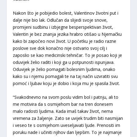
Nakon što je pobijedio bolest, Valentinov životni put i
dalje nije bio lak. Odlučan da slijedi svoje snove,
promijeni sudbinu i izbjegne besperspektivan život,
Valentin je bez znanja jezika hrabro otišao u Njemačku
kako bi započeo novi život. U početku je radio razne
poslove sve dok konačno nije ostvario svoj cilj i
zaposlio se kao medicinski tehničar. To je posao koji je
oduvijek želio raditi i koji ga u potpunosti ispunjava.
Oduvijek je želio pomagati bolesnim ljudima, onako
kako su i njemu pomagali te na taj način uzvratiti svu
pomoć i ljubav koju je dobio i koja mu je spasila život.
“Svakodnevno na svom poslu vidim bol i patnju, ali to
me motivira da s osmijehom bar na tren donesem
malo radosti ljudima. Kada imaš takav život, nema
vremena za žaljenje. Zato se uvijek trudim biti nasmijan
i veseo te s osmijehom uveseljavati ljude. Prenositi im
poruku nade i učiniti njihov dan ljepšim. To je najmanje