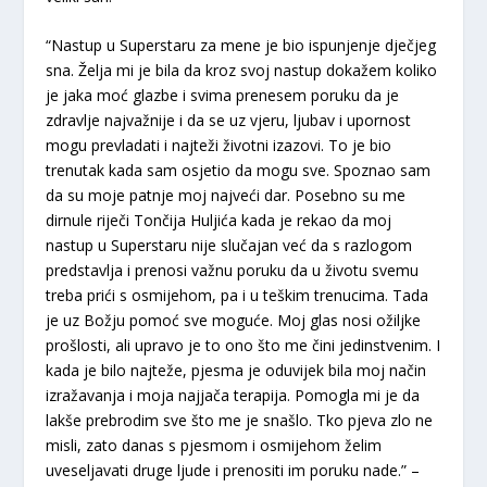
“Nastup u Superstaru za mene je bio ispunjenje dječjeg
sna. Želja mi je bila da kroz svoj nastup dokažem koliko
je jaka moć glazbe i svima prenesem poruku da je
zdravlje najvažnije i da se uz vjeru, ljubav i upornost
mogu prevladati i najteži životni izazovi. To je bio
trenutak kada sam osjetio da mogu sve. Spoznao sam
da su moje patnje moj najveći dar. Posebno su me
dirnule riječi Tončija Huljića kada je rekao da moj
nastup u Superstaru nije slučajan već da s razlogom
predstavlja i prenosi važnu poruku da u životu svemu
treba prići s osmijehom, pa i u teškim trenucima. Tada
je uz Božju pomoć sve moguće. Moj glas nosi ožiljke
prošlosti, ali upravo je to ono što me čini jedinstvenim. I
kada je bilo najteže, pjesma je oduvijek bila moj način
izražavanja i moja najjača terapija. Pomogla mi je da
lakše prebrodim sve što me je snašlo. Tko pjeva zlo ne
misli, zato danas s pjesmom i osmijehom želim
uveseljavati druge ljude i prenositi im poruku nade.” –