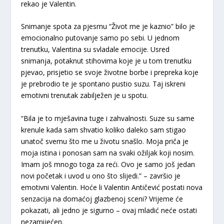
rekao je Valentin.
Snimanje spota za pjesmu “Život me je kaznio” bilo je
emocionalno putovanje samo po sebi. U jednom
trenutku, Valentina su svladale emocije. Usred
snimanja, potaknut stihovima koje je u tom trenutku
pjevao, prisjetio se svoje životne borbe i prepreka koje
je prebrodio te je spontano pustio suzu. Taj iskreni
emotivni trenutak zabilježen je u spotu.
“Bila je to mješavina tuge i zahvalnosti. Suze su same
krenule kada sam shvatio koliko daleko sam stigao
unatoč svemu što me u životu snašlo. Moja priča je
moja istina i ponosan sam na svaki ožiljak koji nosim.
Imam još mnogo toga za reći. Ovo je samo još jedan
novi početak i uvod u ono što slijedi.” – završio je
emotivni Valentin. Hoće li Valentin Antičević postati nova
senzacija na domaćoj glazbenoj sceni? Vrijeme će
pokazati, ali jedno je sigurno – ovaj mladić neće ostati
nezamijećen.