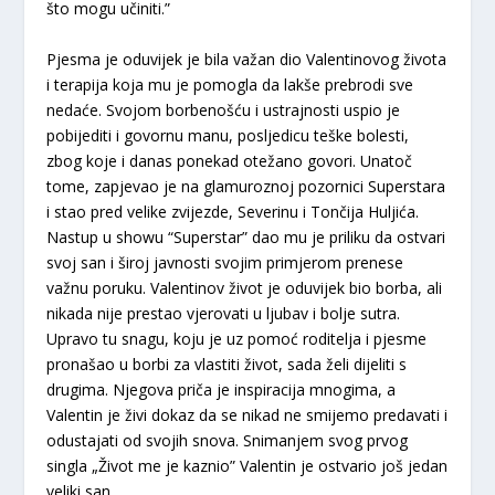
što mogu učiniti.”
Pjesma je oduvijek je bila važan dio Valentinovog života
i terapija koja mu je pomogla da lakše prebrodi sve
nedaće. Svojom borbenošću i ustrajnosti uspio je
pobijediti i govornu manu, posljedicu teške bolesti,
zbog koje i danas ponekad otežano govori. Unatoč
tome, zapjevao je na glamuroznoj pozornici Superstara
i stao pred velike zvijezde, Severinu i Tončija Huljića.
Nastup u showu “Superstar” dao mu je priliku da ostvari
svoj san i široj javnosti svojim primjerom prenese
važnu poruku. Valentinov život je oduvijek bio borba, ali
nikada nije prestao vjerovati u ljubav i bolje sutra.
Upravo tu snagu, koju je uz pomoć roditelja i pjesme
pronašao u borbi za vlastiti život, sada želi dijeliti s
drugima. Njegova priča je inspiracija mnogima, a
Valentin je živi dokaz da se nikad ne smijemo predavati i
odustajati od svojih snova. Snimanjem svog prvog
singla „Život me je kaznio” Valentin je ostvario još jedan
veliki san.