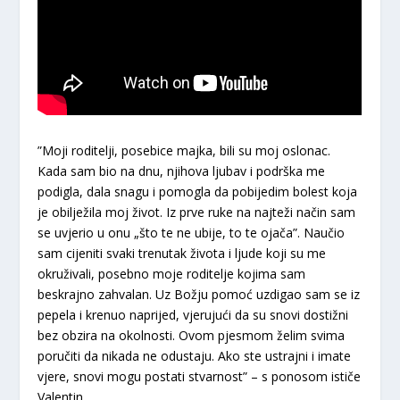
”Moji roditelji, posebice majka, bili su moj oslonac.
Kada sam bio na dnu, njihova ljubav i podrška me
podigla, dala snagu i pomogla da pobijedim bolest koja
je obilježila moj život. Iz prve ruke na najteži način sam
se uvjerio u onu „što te ne ubije, to te ojača”. Naučio
sam cijeniti svaki trenutak života i ljude koji su me
okruživali, posebno moje roditelje kojima sam
beskrajno zahvalan. Uz Božju pomoć uzdigao sam se iz
pepela i krenuo naprijed, vjerujući da su snovi dostižni
bez obzira na okolnosti. Ovom pjesmom želim svima
poručiti da nikada ne odustaju. Ako ste ustrajni i imate
vjere, snovi mogu postati stvarnost” – s ponosom ističe
Valentin.