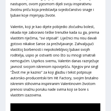
nastupom, ovom pjesmom dijeli svoju inspirativnu
životnu priču koja predstavlja svjedočanstvo snage i
ljubavi koje mijenjaju živote.
Valentin, koji je kao dijete pobijedio zloćudnu bolest,
nikada nije zaboravio teške trenutke kada su ga, prema
vlastitim riječima, “svi otpisali”. Liječnici mu nisu davali
gotovo nikakve šanse za preživljavanje. Zahvaljujući
vlastitoj borbenosti i nepokolebljivoj ljubavi svojih
roditelja, uspio je ostvariti ono što su mnogi smatrali
nemogućim. Usprkos svemu, Valentin danas raznježuje
javnost svojom iskrenom ispoviješću. Njegov prvi singl
“Život me je kaznio” za koji glazbu i tekst potpisuje
autorsko-producentski tim Hit Factory, svojim brutalno
iskrenim stihovima inspiriranim Valentinovim životom
prenosi snažnu poruku nade svima koji se bore s
vlastitim izazovima.